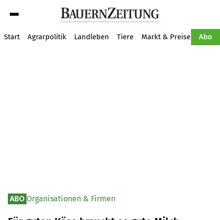
Suche
Start
Agrarpolitik
Landleben
Tiere
Markt & Preise
Pflan
Abo
ABO
Organisationen & Firmen