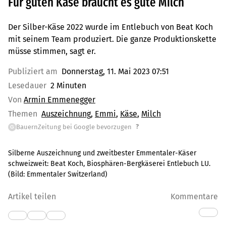
Für guten Käse braucht es gute Milch
Der Silber-Käse 2022 wurde im Entlebuch von Beat Koch
mit seinem Team produziert. Die ganze Produktionskette
müsse stimmen, sagt er.
Publiziert am
Donnerstag, 11. Mai 2023 07:51
Lesedauer
2 Minuten
Von
Armin Emmenegger
Themen
Auszeichnung
Emmi
Käse
Milch
?
BauernZeitung bei Google bevorzugen
G
Silberne Auszeichnung und zweitbester Emmentaler-Käser
schweizweit: Beat Koch, Biosphären-Bergkäserei Entlebuch LU.
(Bild:
Emmentaler Switzerland
)
Artikel teilen
Kommentare