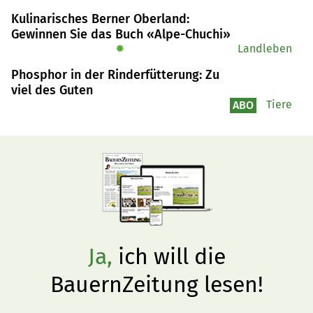
Registrierung zur Rückerstattung Mineralölsteuer und 
Kulinarisches Berner Oberland:
Fachbewilligung Pflanzenschutz. Unter den 50 Personen 
Gewinnen Sie das Buch «Alpe-Chuchi»
waren fast alle Altersklassen vertreten.
✹
Landleben
Phosphor in der Rinderfütterung: Zu
viel des Guten
Tiere
ABO
Ja,
ich will die
BauernZeitung lesen!