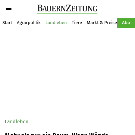
Suche
Start
Agrarpolitik
Landleben
Tiere
Markt & Preise
Pflan
Abo
Landleben