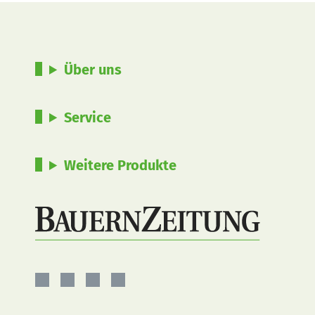
Über uns
Service
Weitere Produkte
BauernZeitung
BauernZeitung
BauernZeitung
BauernZeitung
auf
auf
auf
auf