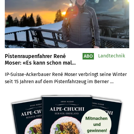
Pistenraupenfahrer René
Landtechnik
ABO
Moser: «Es kann schon mal
passieren, dass das Drahtseil
IP-Suisse-Ackerbauer René Moser verbringt seine Winter 
der Seilwinde reisst»
seit 15 Jahren auf dem Pistenfahrzeug im Berner 
Saanenmöser Skigebiet. Oft dreht er den Schlüssel 
seiner 500-PS-Maschine erst um 5 Uhr morgens.