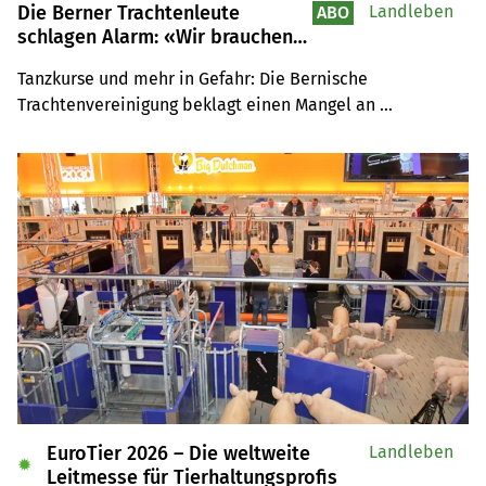
Die Berner Trachtenleute
Landleben
ABO
schlagen Alarm: «Wir brauchen
Unterstützung»
Tanzkurse und mehr in Gefahr: Die Bernische 
Trachtenvereinigung beklagt einen Mangel an 
Mitgliedern, die in Fachgruppen mitwirken.
EuroTier 2026 – Die weltweite
Landleben
✹
Leitmesse für Tierhaltungsprofis