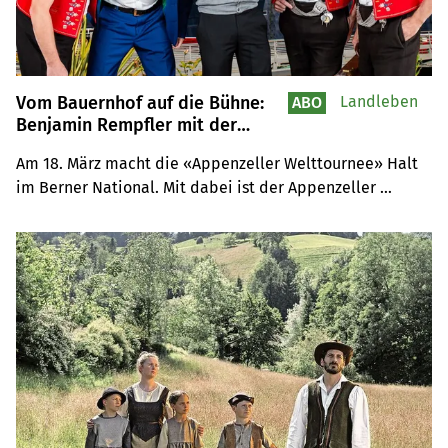
Vom Bauernhof auf die Bühne:
Landleben
ABO
Benjamin Rempfler mit der
«Appenzeller Welttournee» im
Am 18. März macht die «Appenzeller Welttournee» Halt 
Berner National
im Berner National. Mit dabei ist der Appenzeller 
Landwirt und Musiker Benjamin Rempfler, der zwischen 
Stallarbeit und Konzertbühne pendelt und mit Hackbrett 
und Piano traditionelle Klänge mit weltmusikalischen 
Einflüssen verbindet.