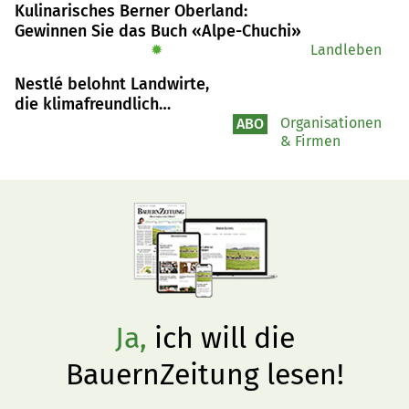
Kulinarisches Berner Oberland:
eine unsichere Weltlage, schreibt Viktor Dubský in seiner 
Gewinnen Sie das Buch «Alpe-Chuchi»
Analyse.
✹
Landleben
Nestlé belohnt Landwirte,
die klimafreundlich
wirtschaften
Organisationen
ABO
& Firmen
Ja,
ich will die
BauernZeitung lesen!