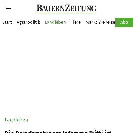
Suche
Start
Agrarpolitik
Landleben
Tiere
Markt & Preise
Pflan
Abo
Landleben