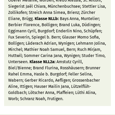
Oberer Melanie, Worben; Riedo Alessia, St. Antoni;
Siegerist Jaël Chiara, Münchenbuchsee; Stettler Lisa,
Zollikofen; Streich Anna Simea, Brienz; Zürcher
Eliane, Brügg.
Klasse NLLb:
Bays Anna, Muntelier;
Berbier Florence, Bolligen; Brand Luka, Düdingen;
Eggimann Cyril, Burgdorf; Enderlin Nino, Schüpfen;
Fux Severin, Spiegel b. Bern; Glauser Momo Sofia,
Bolligen; Läderach Adrian, Wynigen; Lehmann Jolina,
Mirchel; Mathier Noah Samuel, Bern; Ruch Mirjam,
Huttwil; Sommer Carina Jana, Wynigen; Studer Timo,
Unterseen.
Klasse NLL2a:
Amstutz Cyrill,
Biel/Bienne; Brand Flurina, Rosshäusern; Brunner
Rahel Emma, Hasle b. Burgdorf; Feller Selina,
Wabern; Gerber Ricardo, Aefligen; Grossenbacher
Aline, Ittigen; Hauser Mailin Jana, Lützelflüh-
Goldbach; Lötscher Anna, Plaffeien; Lüthi Alina,
Worb; Schranz Noah, Frutigen.