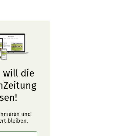
 will die
nZeitung
sen!
onnieren und
ert bleiben.