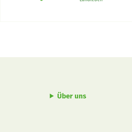
das Buch «Alpe-Chuchi»
Frage
Über uns