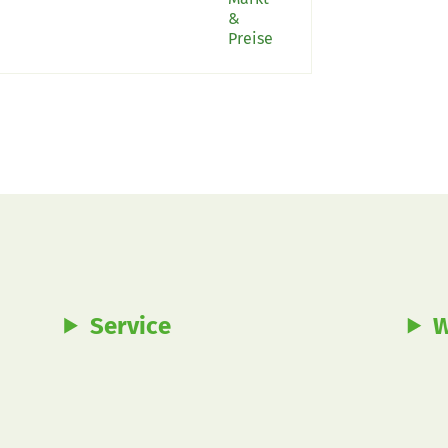
n führen zum Erfolg
&
Preise
Service
W