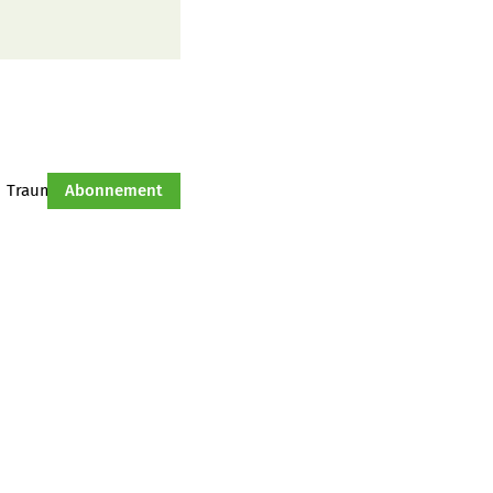
Traumtraktor
Abonnement
Hof-Management
Jahresserie