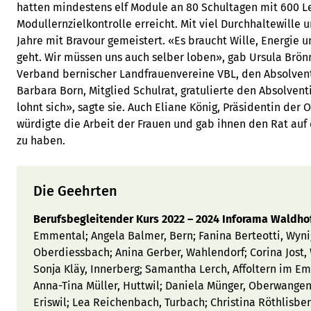
hatten mindestens elf Module an 80 Schultagen mit 600 L
Modullernzielkontrolle erreicht. Mit viel Durchhaltewille 
Jahre mit Bravour gemeistert. «Es braucht Wille, Energie 
geht. Wir müssen uns auch selber loben», gab Ursula Brö
Verband bernischer Landfrauenvereine VBL, den Absolven
Barbara Born, Mitglied Schulrat, gratulierte den Absolvent
lohnt sich», sagte sie. Auch Eliane König, Präsidentin der
würdigte die Arbeit der Frauen und gab ihnen den Rat auf
zu haben.
Die Geehrten
Berufsbegleitender Kurs 2022 – 2024 Inforama Waldho
Emmental; Angela Balmer, Bern; Fanina Berteotti, Wyni
Oberdiessbach; Anina Gerber, Wahlendorf; Corina Jost,
Sonja Kläy, Innerberg; Samantha Lerch, Affoltern im 
Anna-Tina Müller, Huttwil; Daniela Münger, Oberwange
Eriswil; Lea Reichenbach, Turbach; Christina Röthlisbe