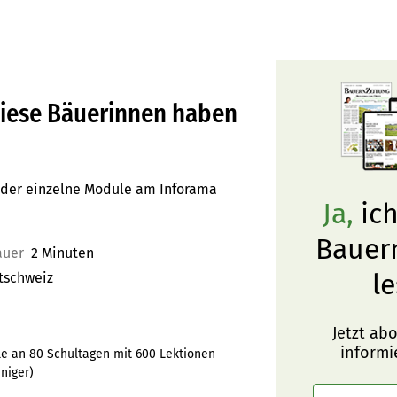
diese Bäuerinnen haben
oder einzelne Module am Inforama
Ja,
ich
Bauer
auer
2 Minuten
le
tschweiz
Jetzt ab
informi
le an 80 Schultagen mit 600 Lektionen
niger
)