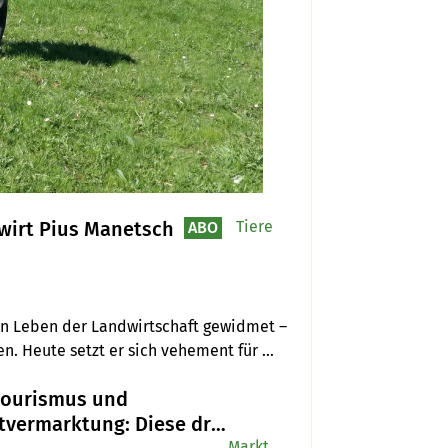
dwirt Pius Manetsch
Tiere
ABO
n Leben der Landwirtschaft gewidmet – 
. Heute setzt er sich vehement für 
 möchte sein Erfahrungswissen 
tourismus und
tvermarktung: Diese drei
Markt