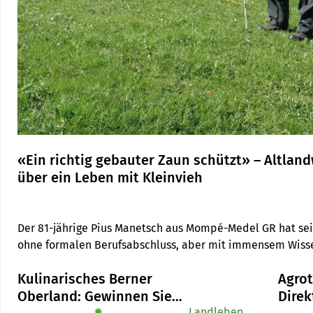
«Ein richtig gebauter Zaun schützt» – Altlan
über ein Leben mit Kleinvieh
Der 81-jährige Pius Manetsch aus Mompé-Medel GR hat sei
ohne formalen Berufsabschluss, aber mit immensem Wissen
korrekte Litzenzäune als wirksamen Herdenschutz ein und
Kulinarisches Berner
Agro
weitergeben.
Oberland: Gewinnen Sie
Direk
✹
Landleben