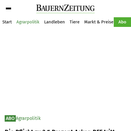
Suche
Start
Agrarpolitik
Landleben
Tiere
Markt & Preise
Pflan
Abo
ABO
Agrarpolitik