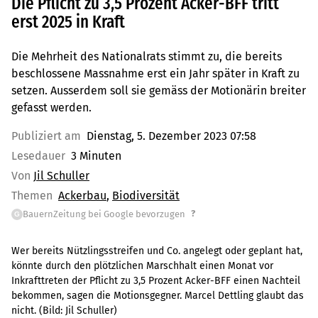
Die Pflicht zu 3,5 Prozent Acker-BFF tritt
erst 2025 in Kraft
Die Mehrheit des Nationalrats stimmt zu, die bereits
beschlossene Massnahme erst ein Jahr später in Kraft zu
setzen. Ausserdem soll sie gemäss der Motionärin breiter
gefasst werden.
Publiziert am
Dienstag, 5. Dezember 2023 07:58
Lesedauer
3 Minuten
Von
Jil Schuller
Themen
Ackerbau
Biodiversität
?
BauernZeitung bei Google bevorzugen
G
Wer bereits Nützlingsstreifen und Co. angelegt oder geplant hat,
könnte durch den plötzlichen Marschhalt einen Monat vor
Inkrafttreten der Pflicht zu 3,5 Prozent Acker-BFF einen Nachteil
bekommen, sagen die Motionsgegner. Marcel Dettling glaubt das
nicht.
(Bild:
Jil Schuller
)