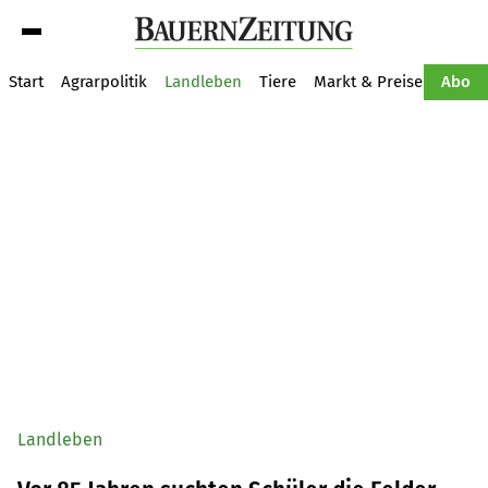
Suche
Start
Agrarpolitik
Landleben
Tiere
Markt & Preise
Pflan
Abo
Landleben