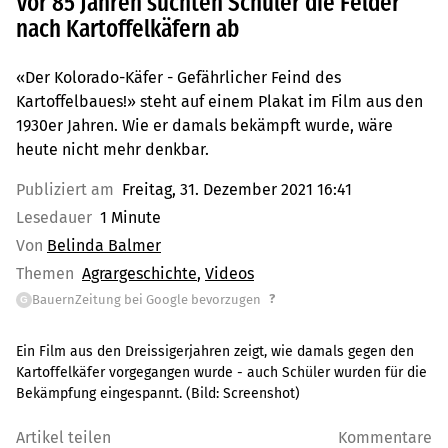
Vor 85 Jahren suchten Schüler die Felder
nach Kartoffelkäfern ab
«Der Kolorado-Käfer - Gefährlicher Feind des
Kartoffelbaues!» steht auf einem Plakat im Film aus den
1930er Jahren. Wie er damals bekämpft wurde, wäre
heute nicht mehr denkbar.
Publiziert am
Freitag, 31. Dezember 2021 16:41
Lesedauer
1 Minute
Von
Belinda Balmer
Themen
Agrargeschichte
Videos
?
BauernZeitung bei Google bevorzugen
G
Ein Film aus den Dreissigerjahren zeigt, wie damals gegen den
Kartoffelkäfer vorgegangen wurde - auch Schüler wurden für die
Bekämpfung eingespannt.
(Bild:
Screenshot
)
Artikel teilen
Kommentare