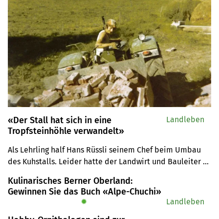
«Der Stall hat sich in eine
Landleben
Tropfsteinhöhle verwandelt»
Als Lehrling half Hans Rüssli seinem Chef beim Umbau 
des Kuhstalls. Leider hatte der Landwirt und Bauleiter 
einige Faktoren nicht ganz zu Ende gedacht, was sich ein 
Kulinarisches Berner Oberland:
paar Jahre später rächte.
Gewinnen Sie das Buch «Alpe-Chuchi»
✹
Landleben