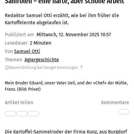
Samrolen – eine harte, aber schöne Arbeit
Redaktor Samuel Otti erzählt, wie bei ihm früher die
Kartoffelernte abgelaufen ist.
Publiziert am
Mittwoch, 12. November 2025 10:57
Lesedauer
2 Minuten
Von
Samuel Otti
Themen
Agrargeschichte
?
BauernZeitung bei Google bevorzugen
G
Mein Bruder Eduard, unser Vater Ueli, und der «Chef» der Mühle,
Franz.
(Bild:
Privat
)
Artikel teilen
Kommentare
Die Kartoffel-Sammelroder der Firma Kunz, aus Burgdorf