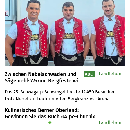
Zwischen Nebelschwaden und
Landleben
ABO
Sägemehl: Warum Bergfeste wie
die Schwägalp eine eigene
Das 25. Schwägalp-Schwinget lockte 12'450 Besucher 
Magie haben
trotz Nebel zur traditionellen Bergkranzfest-Arena. 
Samuel Giger erreichte mit einem gestellten Schlussgang 
Kulinarisches Berner Oberland:
seinen siebten Sieg, während Marcel Räbsamen erstmals 
Gewinnen Sie das Buch «Alpe-Chuchi»
den grossen Kranzfestsieg feierte.
✹
Landleben