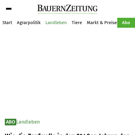
Suche
Start
Agrarpolitik
Landleben
Tiere
Markt & Preise
Pflan
Abo
ABO
Landleben