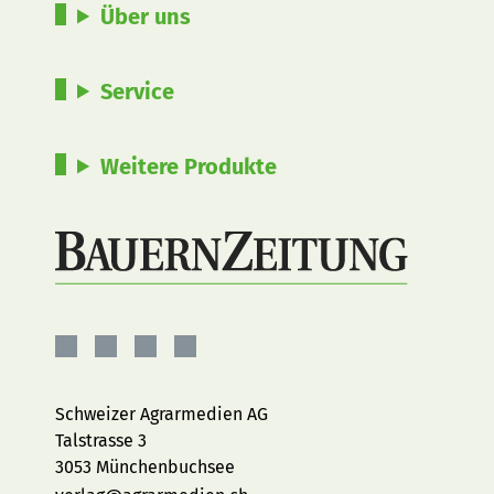
Über uns
Service
Weitere Produkte
BauernZeitung
BauernZeitung
BauernZeitung
BauernZeitung
auf
auf
auf
auf
Facebook
Instagram
YouTube
LinkedIn
Schweizer Agrarmedien AG
Talstrasse 3
3053 Münchenbuchsee