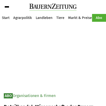
Suche
Start
Agrarpolitik
Landleben
Tiere
Markt & Preise
Pflan
Abo
ABO
Organisationen & Firmen