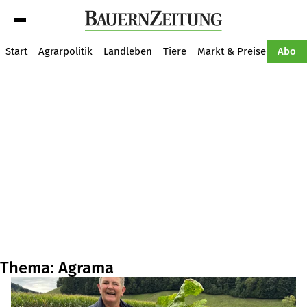
Suche
Start
Agrarpolitik
Landleben
Tiere
Markt & Preise
Pflan
Abo
Thema: Agrama