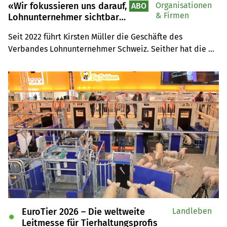
«Wir fokussieren uns darauf,
Organisationen
ABO
& Firmen
Lohnunternehmer sichtbarer
zu machen», sagt Kirsten
Seit 2022 führt Kirsten Müller die Geschäfte des 
Müller
Verbandes Lohnunternehmer Schweiz. Seither hat die 
umtriebige Agronomin gemeinsam mit dem Vorstand 
einiges bewirkt. Wir haben Müller zum Interview 
getroffen.
EuroTier 2026 – Die weltweite
Landleben
✹
Leitmesse für Tierhaltungsprofis