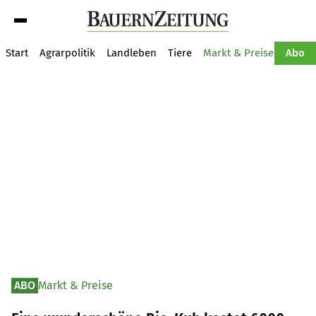
Suche
Start
Agrarpolitik
Landleben
Tiere
Markt & Preise
Pflan
Abo
ABO
Markt & Preise