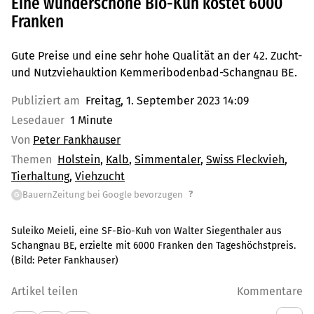
Eine wunderschöne Bio-Kuh kostet 6000
Franken
Gute Preise und eine sehr hohe Qualität an der 42. Zucht-
und Nutzviehauktion Kemmeribodenbad-Schangnau BE.
Publiziert am
Freitag, 1. September 2023 14:09
Lesedauer
1 Minute
Von
Peter Fankhauser
Themen
Holstein
Kalb
Simmentaler
Swiss Fleckvieh
Tierhaltung
Viehzucht
?
BauernZeitung bei Google bevorzugen
G
Suleiko Meieli, eine SF-Bio-Kuh von Walter Siegenthaler aus
Schangnau BE, erzielte mit 6000 Franken den Tageshöchstpreis.
(Bild:
Peter Fankhauser
)
Artikel teilen
Kommentare