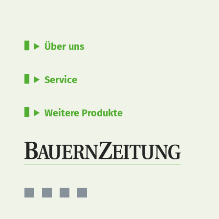
Über uns
Service
Weitere Produkte
BauernZeitung
BauernZeitung
BauernZeitung
BauernZeitung
auf
auf
auf
auf
Facebook
Instagram
YouTube
LinkedIn