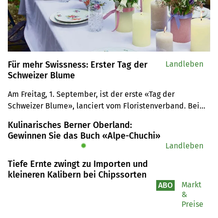
Für mehr Swissness: Erster Tag der
Landleben
Schweizer Blume
Am Freitag, 1. September, ist der erste «Tag der 
Schweizer Blume», lanciert vom Floristenverband. Beim 
Kauf von Sträussen geht die Swissness nämlich gerne 
Kulinarisches Berner Oberland:
vergessen.
Gewinnen Sie das Buch «Alpe-Chuchi»
✹
Landleben
Tiefe Ernte zwingt zu Importen und
kleineren Kalibern bei Chipssorten
Markt
ABO
&
Preise