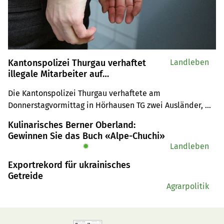
Kantonspolizei Thurgau verhaftet
Landleben
illegale Mitarbeiter auf
landwirtschaftlichem Betrieb
Die Kantonspolizei Thurgau verhaftete am 
Donnerstagvormittag in Hörhausen TG zwei Ausländer, 
die illegal in einem landwirtschaftlichen Betrieb 
Kulinarisches Berner Oberland:
gearbeitet hatten.
Gewinnen Sie das Buch «Alpe-Chuchi»
✹
Landleben
Exportrekord für ukrainisches
Getreide
Agrarpolitik