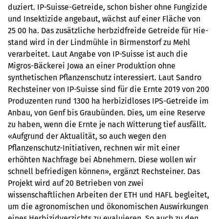
duziert. IP-Suisse-Getreide, schon bisher ohne Fungizide
und Insektizide angebaut, wächst auf einer Fläche von
25 00 ha. Das zusätzliche herbzidfreide Getreide für Hie­
stand wird in der Lindmühle in Birmenstorf zu Mehl
verarbeitet. Laut Angabe von IP-Suisse ist auch die
Migros-Bäckerei Jowa an einer Produktion ohne
synthetischen Pflanzenschutz interessiert. Laut Sandro
Rechsteiner von IP-Suisse sind für die Ernte 2019 von 200
Produzenten rund 1300 ha herbizidloses IPS-Getreide im
Anbau, von Genf bis Graubünden. Dies, um eine Reserve
zu haben, wenn die Ernte je nach Witterung tief ausfällt.
«Aufgrund der Aktualität, so auch wegen den
Pflanzenschutz-Initiativen, rechnen wir mit einer
erhöhten Nachfrage bei Abnehmern. Diese wollen wir
schnell befriedigen können», ergänzt Rechsteiner. Das
Projekt wird auf 20 Betrieben von zwei
wissenschaftlichen Arbeiten der ETH und HAFL begleitet,
um die agronomischen und ökonomischen Auswirkungen
eines Herbizidverzichts zu evaluieren. So auch zu den