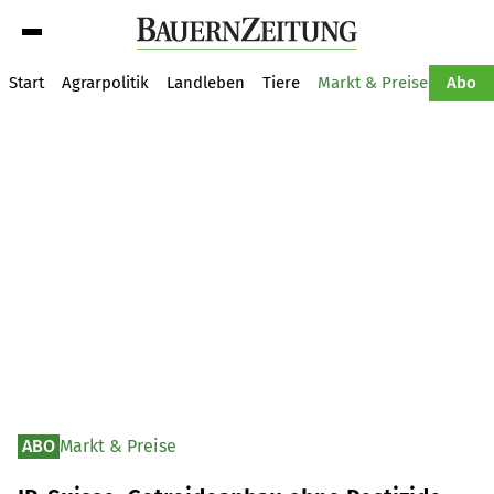
Suche
Start
Agrarpolitik
Landleben
Tiere
Markt & Preise
Pflan
Abo
ABO
Markt & Preise