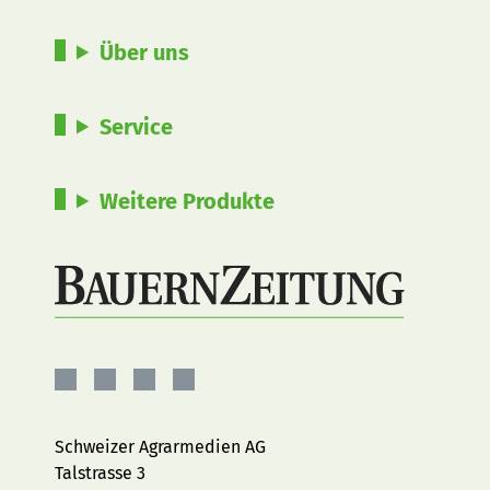
Über uns
Service
Weitere Produkte
BauernZeitung
BauernZeitung
BauernZeitung
BauernZeitung
auf
auf
auf
auf
Facebook
Instagram
YouTube
LinkedIn
Schweizer Agrarmedien AG
Talstrasse 3