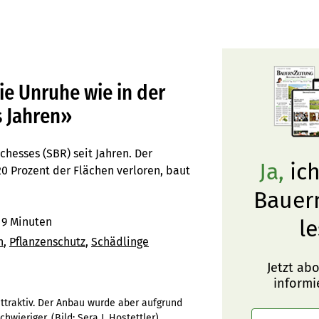
ie Unruhe wie in der
s Jahren»
hesses (SBR) seit Jahren. Der
Ja,
ich
0 Prozent der Flächen verloren, baut
Bauer
9 Minuten
le
n
Pflanzenschutz
Schädlinge
Jetzt ab
informi
attraktiv. Der Anbau wurde aber aufgrund
hwieriger.
(Bild:
Sera J. Hostettler
)