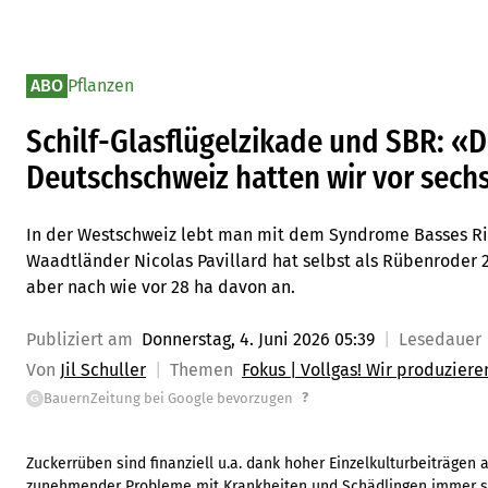
ABO
Pflanzen
Schilf-Glasflügelzikade und SBR: «D
Deutschschweiz hatten wir vor sech
In der Westschweiz lebt man mit dem Syndrome Basses Ric
Waadtländer Nicolas Pavillard hat selbst als Rübenroder 2
aber nach wie vor 28 ha davon an.
Publiziert am
Donnerstag, 4. Juni 2026 05:39
Lesedauer
Von
Jil Schuller
Themen
Fokus | Vollgas! Wir produziere
?
BauernZeitung bei Google bevorzugen
G
Zuckerrüben sind finanziell u.a. dank hoher Einzelkulturbeiträgen 
zunehmender Probleme mit Krankheiten und Schädlingen immer sc