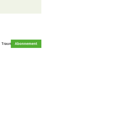
Traumtraktor
Abonnement
Hof-Management
Jahresserie