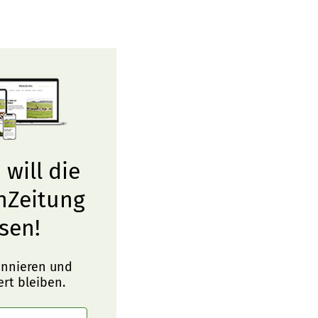
 will die
nZeitung
sen!
onnieren und
ert bleiben.