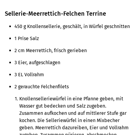
zusammen mit ihrem Mann auf dem Betrieb kognitiv 
beeinträchtigte erwachsene Menschen.
Sellerie-Meerrettich-Felchen Terrine
450 g Knollensellerie, geschält, in Würfel geschnitten
1 Prise Salz
2 cm Meerrettich, frisch gerieben
3 Eier, aufgeschlagen
3 EL Vollrahm
2 gerauchte Felchenfilets
Knollenselleriewürfel in eine Pfanne geben, mit
Wasser gut bedecken und Salz zugeben.
Zusammen aufkochen und auf mittlerer Stufe gar
kochen. Die Selleriewürfel in einen Mixbecher
geben. Meerrettich dazureiben, Eier und Vollrahm
zugeben. Zusammen pürieren, abschmecken.