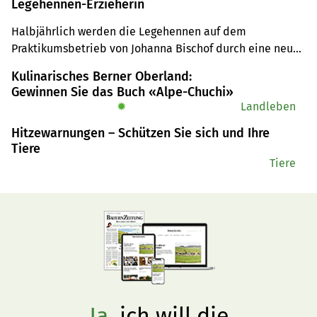
Legehennen-Erzieherin
Halbjährlich werden die Legehennen auf dem 
Praktikumsbetrieb von Johanna Bischof durch eine neue 
Serie ersetzt. Dieser Prozess ist mit viel Aufwand 
Kulinarisches Berner Oberland:
verbunden.
Gewinnen Sie das Buch «Alpe-Chuchi»
✹
Landleben
Hitzewarnungen – Schützen Sie sich und Ihre
Tiere
Tiere
Ja,
ich will die