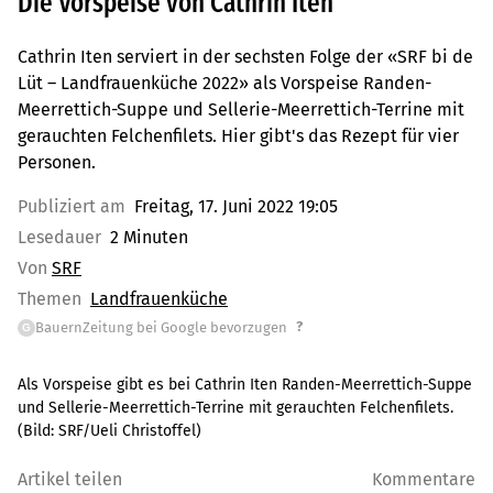
Die Vorspeise von Cathrin Iten
Cathrin Iten serviert in der sechsten Folge der «SRF bi de
Lüt – Landfrauenküche 2022» als Vorspeise Randen-
Meerrettich-Suppe und Sellerie-Meerrettich-Terrine mit
gerauchten Felchenfilets. Hier gibt's das Rezept für vier
Personen.
Publiziert am
Freitag, 17. Juni 2022 19:05
Lesedauer
2 Minuten
Von
SRF
Themen
Landfrauenküche
?
BauernZeitung bei Google bevorzugen
G
Als Vorspeise gibt es bei Cathrin Iten Randen-Meerrettich-Suppe
und Sellerie-Meerrettich-Terrine mit gerauchten Felchenfilets.
(Bild:
SRF/Ueli Christoffel
)
Artikel teilen
Kommentare