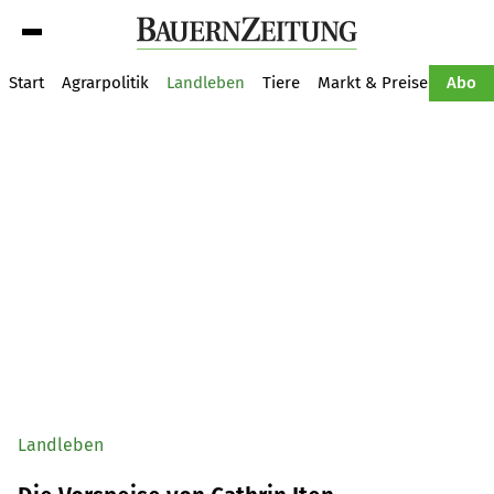
Suche
Start
Agrarpolitik
Landleben
Tiere
Markt & Preise
Pflan
Abo
Landleben