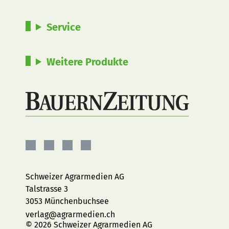
Service
Weitere Produkte
BauernZeitung
BauernZeitung
BauernZeitung
BauernZeitung
auf
auf
auf
auf
Facebook
Instagram
YouTube
LinkedIn
Schweizer Agrarmedien AG
Talstrasse 3
3053 Münchenbuchsee
verlag@agrarmedien.ch
© 2026 Schweizer Agrarmedien AG