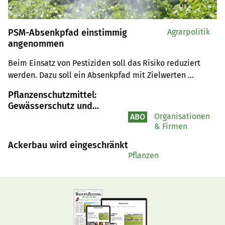
PSM-Absenkpfad einstimmig
Agrarpolitik
angenommen
Beim Einsatz von Pestiziden soll das Risiko reduziert 
werden. Dazu soll ein Absenkpfad mit Zielwerten 
gesetzlich verankert werden. Die Wirtschaftskommission 
Pflanzenschutzmittel:
des Ständerates (WAK) hat einen Gesetzesvorentwurf 
Gewässerschutz und
einstimmig angenommen.
Zulassung verwenden
Organisationen
ABO
& Firmen
verschiedene Kriterien
Ackerbau wird eingeschränkt
Pflanzen