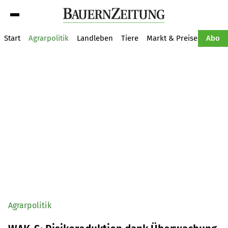
Suche
Start
Agrarpolitik
Landleben
Tiere
Markt & Preise
Pflan
Abo
Agrarpolitik