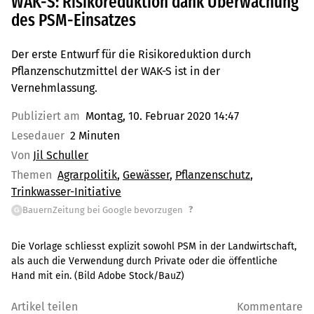
WAK-S: Risikoreduktion dank Überwachung
des PSM-Einsatzes
Der erste Entwurf für die Risikoreduktion durch
Pflanzenschutzmittel der WAK-S ist in der
Vernehmlassung.
Publiziert am
Montag, 10. Februar 2020 14:47
Lesedauer
2 Minuten
Von
Jil Schuller
Themen
Agrarpolitik
Gewässer
Pflanzenschutz
Trinkwasser-Initiative
?
BauernZeitung bei Google bevorzugen
G
Die Vorlage schliesst explizit sowohl PSM in der Landwirtschaft,
als auch die Verwendung durch Private oder die öffentliche
Hand mit ein. (Bild Adobe Stock/BauZ)
Artikel teilen
Kommentare