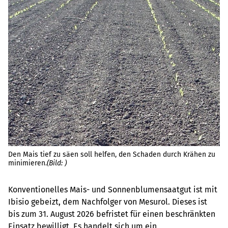
Den Mais tief zu säen soll helfen, den Schaden durch Krähen zu
minimieren.
(Bild: )
Au
Konventionelles Mais- und Sonnenblumensaatgut ist mit
Di
Ibisio gebeizt, dem Nachfolger von Mesurol. Dieses ist
bis zum 31. August 2026 befristet für einen beschränkten
Einsatz bewilligt. Es handelt sich um ein