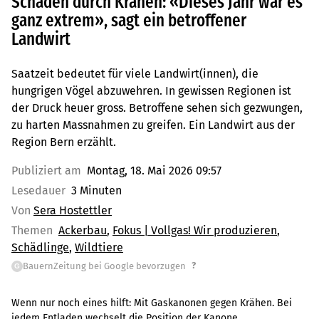
Schäden durch Krähen: «Dieses Jahr war es
ganz extrem», sagt ein betroffener
Landwirt
Saatzeit bedeutet für viele Landwirt(innen), die
hungrigen Vögel abzuwehren. In gewissen Regionen ist
der Druck heuer gross. Betroffene sehen sich gezwungen,
zu harten Massnahmen zu greifen. Ein Landwirt aus der
Region Bern erzählt.
Publiziert am
Montag, 18. Mai 2026 09:57
Lesedauer
3 Minuten
Von
Sera Hostettler
Themen
Ackerbau
Fokus | Vollgas! Wir produzieren
Schädlinge
Wildtiere
?
BauernZeitung bei Google bevorzugen
G
Wenn nur noch eines hilft: Mit Gaskanonen gegen Krähen. Bei
jedem Entladen wechselt die Position der Kanone.