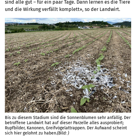
sind alle gut – für ein paar Tage. Dann lernen es die Tiere
und die Wirkung verfällt komplett», so der Landwirt.
Bis zu diesem Stadium sind die Sonnenblumen sehr anfällig. Der
betroffene Landwirt hat auf dieser Parzelle alles ausprobiert;
La
Rupfbilder, Kanonen, Greifvögelattrappen. Der Aufwand scheint
er
sich hier gelohnt zu haben.
(Bild: )