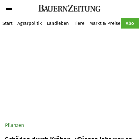
Suche
Start
Agrarpolitik
Landleben
Tiere
Markt & Preise
Pflan
Abo
Pflanzen