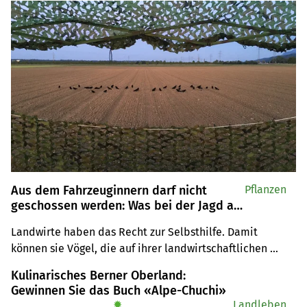
Aus dem Fahrzeuginnern darf nicht
Pflanzen
geschossen werden: Was bei der Jagd auf
die Krähen zu beachten ist
Landwirte haben das Recht zur Selbsthilfe. Damit 
können sie Vögel, die auf ihrer landwirtschaftlichen 
Nutzfläche Schaden anrichten, entnehmen. Dabei gibt es 
Kulinarisches Berner Oberland:
aber Auflagen zu beachten.
Gewinnen Sie das Buch «Alpe-Chuchi»
✹
Landleben