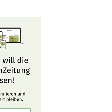
 will die
nZeitung
sen!
onnieren und
ert bleiben.