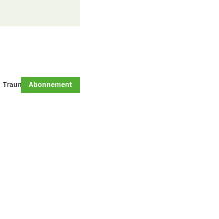
Traumtraktor
Abonnement
Hof-Management
Jahresserie