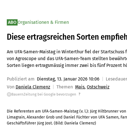
ABO
Organisationen & Firmen
Diese ertragsreichen Sorten empfie
Am UFA-Samen-Maistag in Winterthur fiel der Startschuss f
von Agroscope und das UFA-Samen-Team stellten bewährte
Sorten liegen ertragsmässig immer zwei bis fünf Prozent hö
Publiziert am
Dienstag, 13. Januar 2026 10:06
Lesedaue
Von
Daniela Clemenz
Themen
Mais
Ostschweiz
?
BauernZeitung bei Google bevorzugen
G
Die Referenten am UFA-Samen-Maistag (v. l.): Jürg Hiltbrunner von
Limagrain, Alexander Grob und Daniel Füchter von UFA Samen, Fa
Geschäftsführer Jürg Jost.
(Bild:
Daniela Clemenz
)