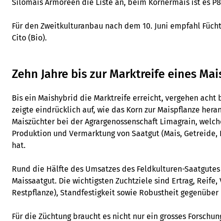
Silomais Armoreen die Liste an, beim Körnermais ist es P
Für den Zweitkulturanbau nach dem 10. Juni empfahl Fücht
Cito (Bio).
Zehn Jahre bis zur Marktreife eines Ma
Bis ein Maishybrid die Marktreife erreicht, vergehen acht b
zeigte eindrücklich auf, wie das Korn zur Maispflanze heran
Maiszüchter bei der Agrargenossenschaft Limagrain, welche
Produktion und Vermarktung von Saatgut (Mais, Getreide, 
hat.
Rund die Hälfte des Umsatzes des Feldkulturen-Saatgutes 
Maissaatgut. Die wichtigsten Zuchtziele sind Ertrag, Reife,
Restpflanze), Standfestigkeit sowie Robustheit gegenüber
Für die Züchtung braucht es nicht nur ein grosses Forschu