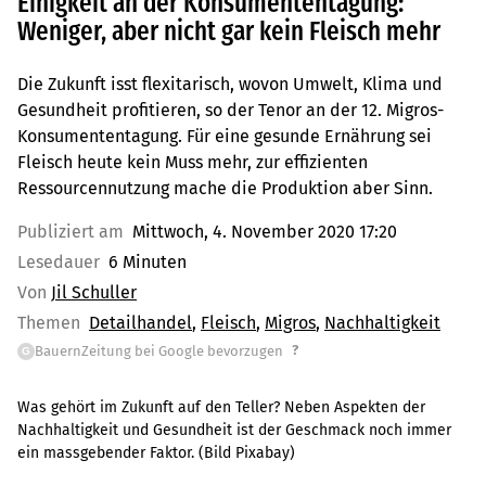
Einigkeit an der Konsumententagung:
Weniger, aber nicht gar kein Fleisch mehr
Die Zukunft isst flexitarisch, wovon Umwelt, Klima und
Gesundheit profitieren, so der Tenor an der 12. Migros-
Konsumententagung. Für eine gesunde Ernährung sei
Fleisch heute kein Muss mehr, zur effizienten
Ressourcennutzung mache die Produktion aber Sinn.
Publiziert am
Mittwoch, 4. November 2020 17:20
Lesedauer
6 Minuten
Von
Jil Schuller
Themen
Detailhandel
Fleisch
Migros
Nachhaltigkeit
?
BauernZeitung bei Google bevorzugen
G
Was gehört im Zukunft auf den Teller? Neben Aspekten der
Nachhaltigkeit und Gesundheit ist der Geschmack noch immer
ein massgebender Faktor. (Bild Pixabay)