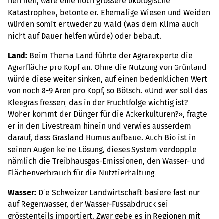
nehmen, wäre eine noch grössere ökologische
Katastrophe», betonte er. Ehemalige Wiesen und Weiden
würden somit entweder zu Wald (was dem Klima auch
nicht auf Dauer helfen würde) oder bebaut.
Land:
Beim Thema Land führte der Agrarexperte die
Agrarfläche pro Kopf an. Ohne die Nutzung von Grünland
würde diese weiter sinken, auf einen bedenklichen Wert
von noch 8-9 Aren pro Kopf, so Bötsch. «Und wer soll das
Kleegras fressen, das in der Fruchtfolge wichtig ist?
Woher kommt der Dünger für die Ackerkulturen?», fragte
er in den Livestream hinein und verwies ausserdem
darauf, dass Grasland Humus aufbaue. Auch Bio ist in
seinen Augen keine Lösung, dieses System verdopple
nämlich die Treibhausgas-Emissionen, den Wasser- und
Flächenverbrauch für die Nutztierhaltung.
Wasser:
Die Schweizer Landwirtschaft basiere fast nur
auf Regenwasser, der Wasser-Fussabdruck sei
grösstenteils importiert. Zwar gebe es in Regionen mit