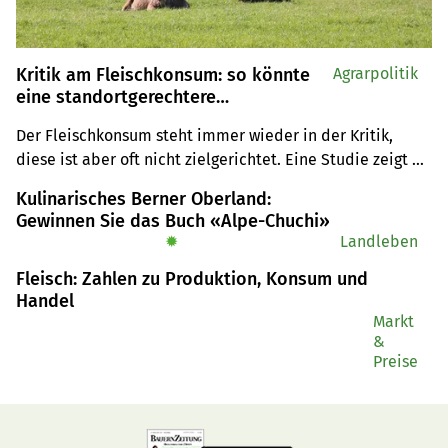
Kritik am Fleischkonsum: so könnte
Agrarpolitik
eine standortgerechtere
Landwirtschaft in der Schweiz
Der Fleischkonsum steht immer wieder in der Kritik, 
aussehen
diese ist aber oft nicht zielgerichtet. Eine Studie zeigt 
auf, wie die Schweizer Landwirtschaft sich auf weniger 
Kulinarisches Berner Oberland:
Fleischkonsum ausrichten könnte.
Gewinnen Sie das Buch «Alpe-Chuchi»
✹
Landleben
Fleisch: Zahlen zu Produktion, Konsum und
Handel
Markt
&
Preise