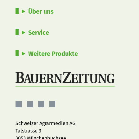
Über uns
Service
Weitere Produkte
BauernZeitung
BauernZeitung
BauernZeitung
BauernZeitung
auf
auf
auf
auf
Facebook
Instagram
YouTube
LinkedIn
Schweizer Agrarmedien AG
Talstrasse 3
3053 Münchenbuchsee