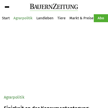
Suche
Start
Agrarpolitik
Landleben
Tiere
Markt & Preise
Pflan
Abo
Agrarpolitik