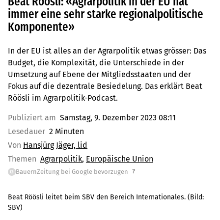
Beat Röösli: «Agrarpolitik in der EU hat
immer eine sehr starke regionalpolitische
Komponente»
In der EU ist alles an der Agrarpolitik etwas grösser: Das
Budget, die Komplexität, die Unterschiede in der
Umsetzung auf Ebene der Mitgliedsstaaten und der
Fokus auf die dezentrale Besiedelung. Das erklärt Beat
Röösli im Agrarpolitik-Podcast.
Publiziert am
Samstag, 9. Dezember 2023 08:11
Lesedauer
2 Minuten
Von
Hansjürg Jäger, lid
Themen
Agrarpolitik
Europäische Union
?
BauernZeitung bei Google bevorzugen
G
Beat Röösli leitet beim SBV den Bereich Internationales.
(Bild:
SBV
)