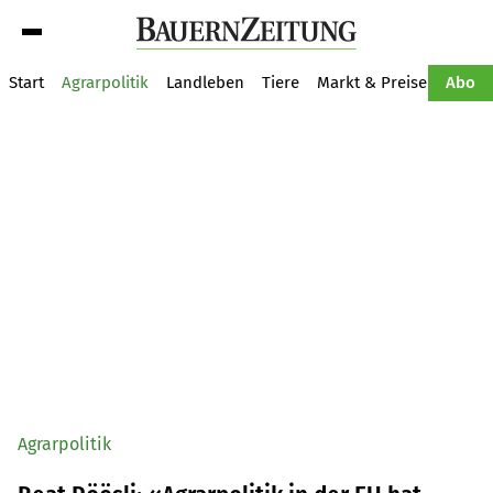
Suche
Start
Agrarpolitik
Landleben
Tiere
Markt & Preise
Pflan
Abo
Agrarpolitik