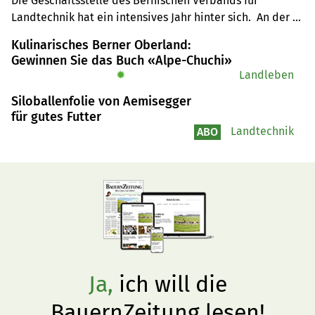
Die Geschäftsstelle des Bernischen Verbands für 
Sorgen
Landtechnik hat ein intensives Jahr hinter sich.  An der 
Generalversammlung erwiesen sich die zunehmenden 
Kulinarisches Berner Oberland:
Vorschriften im Strassenverkehr als grösste 
Gewinnen Sie das Buch «Alpe-Chuchi»
Herausforderung.
✹
Landleben
Siloballenfolie von Aemisegger
für gutes Futter
Landtechnik
ABO
Ja,
ich will die
BauernZeitung lesen!