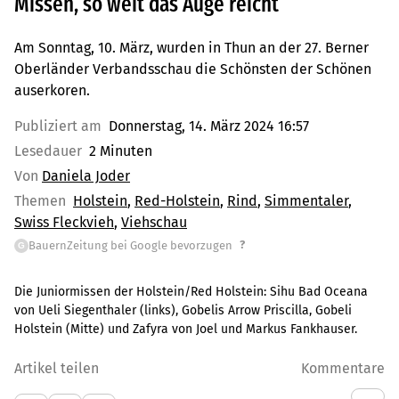
Missen, so weit das Auge reicht
Am Sonntag, 10. März, wurden in Thun an der 27. Berner
Oberländer Verbandsschau die Schönsten der Schönen
auserkoren.
Publiziert am
Donnerstag, 14. März 2024 16:57
Lesedauer
2 Minuten
Von
Daniela Joder
Themen
Holstein
Red-Holstein
Rind
Simmentaler
Swiss Fleckvieh
Viehschau
?
BauernZeitung bei Google bevorzugen
G
Die Juniormissen der Holstein/Red Holstein: Sihu Bad Oceana
von Ueli Siegenthaler (links), Gobelis Arrow Priscilla, Gobeli
Holstein (Mitte) und Zafyra von Joel und Markus Fankhauser.
Artikel teilen
Kommentare