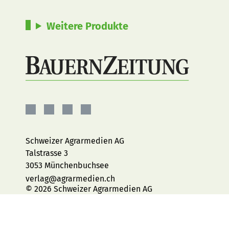
Weitere Produkte
BauernZeitung
BauernZeitung
BauernZeitung
BauernZeitung
auf
auf
auf
auf
Facebook
Instagram
YouTube
LinkedIn
Schweizer Agrarmedien AG
Talstrasse 3
3053 Münchenbuchsee
verlag@agrarmedien.ch
© 2026 Schweizer Agrarmedien AG