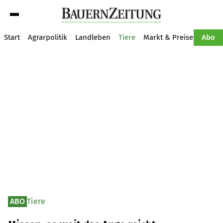
Suche
Start
Agrarpolitik
Landleben
Tiere
Markt & Preise
Pflan
Abo
ABO
Tiere