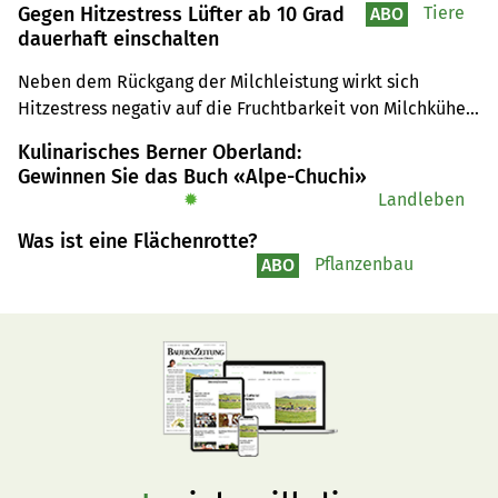
Gegen Hitzestress Lüfter ab 10 Grad
Tiere
ABO
dauerhaft einschalten
Neben dem Rückgang der Milchleistung wirkt sich 
Hitzestress negativ auf die Fruchtbarkeit von Milchkühen 
aus. Auch das Wohlergehen der Tiere wird beeinträchtigt. 
Kulinarisches Berner Oberland:
Es gilt, Abhilfe zu schaffen.
Gewinnen Sie das Buch «Alpe-Chuchi»
✹
Landleben
Was ist eine Flächenrotte?
Pflanzenbau
ABO