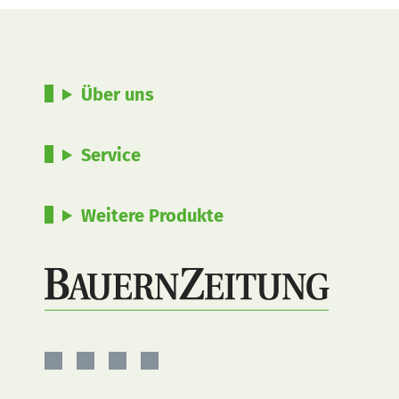
Über uns
Service
Weitere Produkte
BauernZeitung
BauernZeitung
BauernZeitung
BauernZeitung
auf
auf
auf
auf