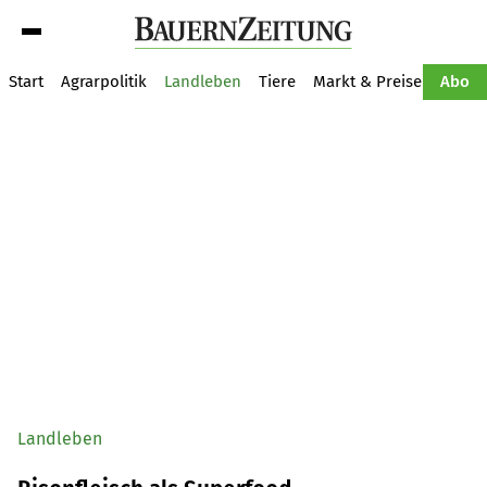
Suche
Start
Agrarpolitik
Landleben
Tiere
Markt & Preise
Pflan
Abo
Landleben