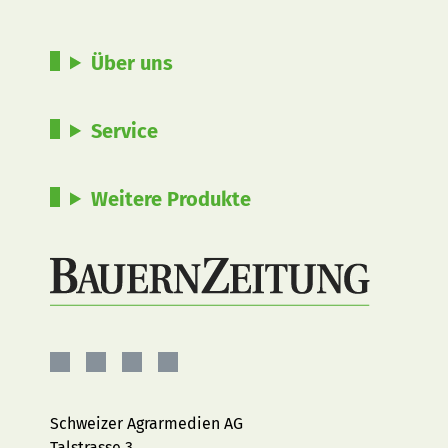
Über uns
Service
Weitere Produkte
BauernZeitung
BauernZeitung
BauernZeitung
BauernZeitung
auf
auf
auf
auf
Facebook
Instagram
YouTube
LinkedIn
Schweizer Agrarmedien AG
Talstrasse 3