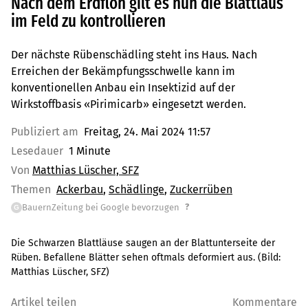
Nach dem Erdfloh gilt es nun die Blattlaus
im Feld zu kontrollieren
Der nächste Rübenschädling steht ins Haus. Nach
Erreichen der Bekämpfungsschwelle kann im
konventionellen Anbau ein Insektizid auf der
Wirkstoffbasis «Pirimicarb» eingesetzt werden.
Publiziert am
Freitag, 24. Mai 2024 11:57
Lesedauer
1 Minute
Von
Matthias Lüscher, SFZ
Themen
Ackerbau
Schädlinge
Zuckerrüben
?
BauernZeitung bei Google bevorzugen
G
Die Schwarzen Blattläuse saugen an der Blattunterseite der
Rüben. Befallene Blätter sehen oftmals deformiert aus.
(Bild:
Matthias Lüscher, SFZ
)
Artikel teilen
Kommentare