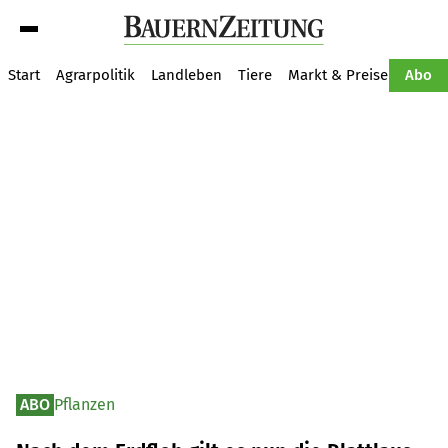
Suche
Start
Agrarpolitik
Landleben
Tiere
Markt & Preise
Pflan
Abo
ABO
Pflanzen