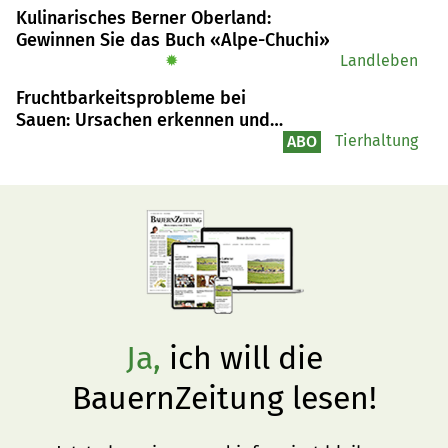
über den Tellerrand. Das betraf nicht nur die 
Kulinarisches Berner Oberland:
internationalen Märkte, sondern auch Künstliche 
Gewinnen Sie das Buch «Alpe-Chuchi»
Intelligenz.
✹
Landleben
Fruchtbarkeitsprobleme bei
Sauen: Ursachen erkennen und
gezielt beheben
Tierhaltung
ABO
Ja,
ich will die
BauernZeitung lesen!