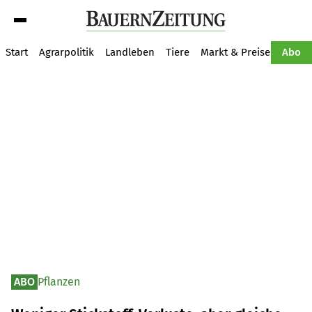
Suche
Start
Agrarpolitik
Landleben
Tiere
Markt & Preise
Pflan
Abo
ABO
Pflanzen