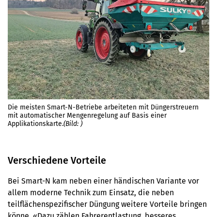
Die meisten Smart-N-Betriebe arbeiteten mit Düngerstreuern
Ei
mit automatischer Mengenregelung auf Basis einer
Sc
Applikationskarte.
(Bild: )
Or
Verschiedene Vorteile
Bei Smart-N kam neben einer händischen Variante vor
allem moderne Technik zum Einsatz, die neben
teilflächenspezifischer Düngung weitere Vorteile bringen
könne. «Dazu zählen Fahrerentlastung, besseres