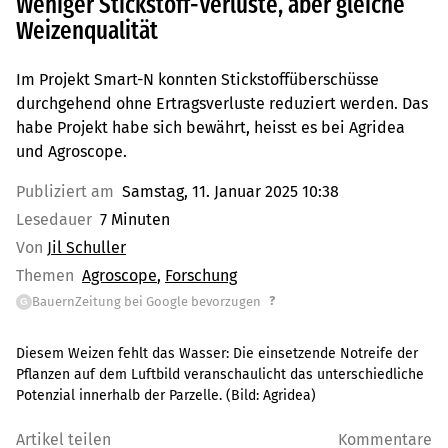
Weniger Stickstoff-Verluste, aber gleiche
Weizenqualität
Im Projekt Smart-N konnten Stickstoffüberschüsse
durchgehend ohne Ertragsverluste reduziert werden. Das
habe Projekt habe sich bewährt, heisst es bei Agridea
und Agroscope.
Publiziert am
Samstag, 11. Januar 2025 10:38
Lesedauer
7 Minuten
Von
Jil Schuller
Themen
Agroscope
Forschung
?
BauernZeitung bei Google bevorzugen
G
Diesem Weizen fehlt das Wasser: Die einsetzende Notreife der
Pflanzen auf dem Luftbild veranschaulicht das unterschiedliche
Potenzial innerhalb der Parzelle.
(Bild:
Agridea
)
Artikel teilen
Kommentare