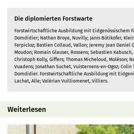
Die diplomierten Forstwarte
Forstwirtschaftliche Ausbildung mit Eidgenössischem Fa
Domdidier; Nathan Broye, Nuvilly; Janis Bütikofer, Kle
Ferpicloz; Bastien Collaud, Vallon; Jeremy Jean Daniel
Moudon; Romain Glauser, Rossens; Sebastien Kabusch, 
Christoph Kolly, Giffers; Thomas Micheloud, Moléson; Na
Vuadens; Jonathan Suchet, Vuisternens-en-Ogoz; Colin T
Domdidier. Forstwirtschaftliche Ausbildung mit Eidgeno
Lachat, Alle; Valérian Vuilliomenet, Villiers.
Weiterlesen