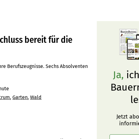
hluss bereit für die
ihre Berufszeugnisse. Sechs Absolventen
Ja,
ich
Bauer
nute
le
trum
Garten
Wald
Jetzt ab
informi