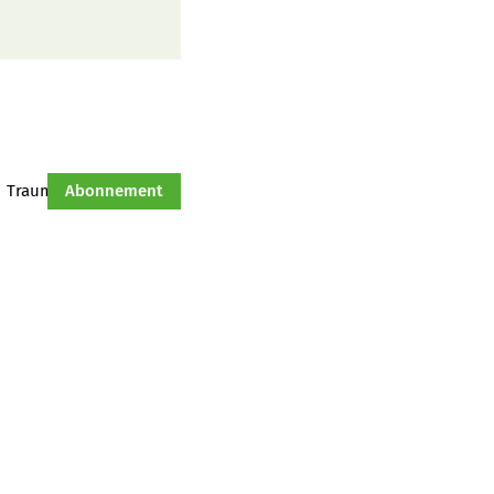
Traumtraktor
Abonnement
Hof-Management
Jahresserie