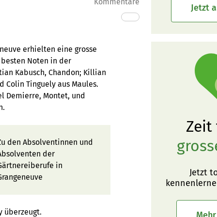
Kommentare
Jetzt 
­­neuve erhielten eine grosse
 besten Noten in der
stian Kabusch, Chandon; Killian
d Colin Tinguely aus Maules.
el Demierre, Montet, und
n.
Zeit
gross
Zu den Absolventinnen und
Absolventen der
Gärtnereiberufe
in
Jetzt t
Grangeneuve
kennenlerne
y überzeugt.
Mehr