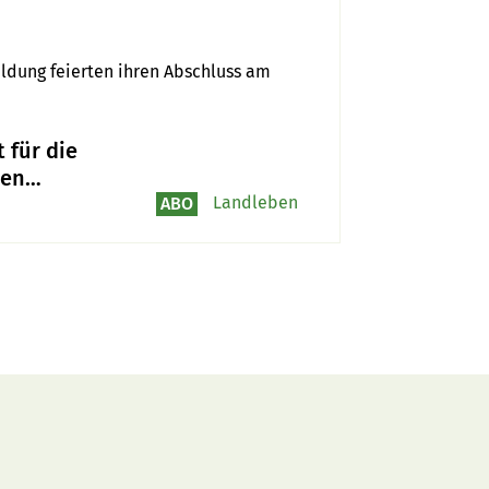
dung feierten ihren Abschluss am 
t für die
sen
usforderung der
Landleben
ABO
nft