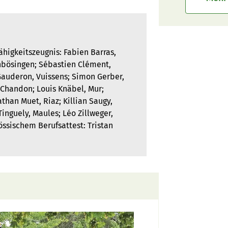
̈higkeitszeugnis: Fabien Barras,
inbösingen; Sébastien Clément,
 Gauderon, Vuissens; Simon Gerber,
Chandon; Louis Knäbel, Mur;
than Muet, Riaz; Killian Saugy,
inguely, Maules; Léo Zillweger,
̈ssischem Berufsattest: Tristan