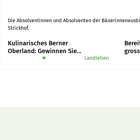
Die Absolventinnen und Absolventen der Bäuerinnenausbil
Strickhof.
Kulinarisches Berner
Berei
Oberland: Gewinnen Sie
gros
das Buch «Alpe-Chuchi»
✹
Landleben
Hera
Zuku