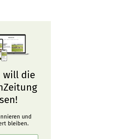
 will die
nZeitung
sen!
onnieren und
ert bleiben.