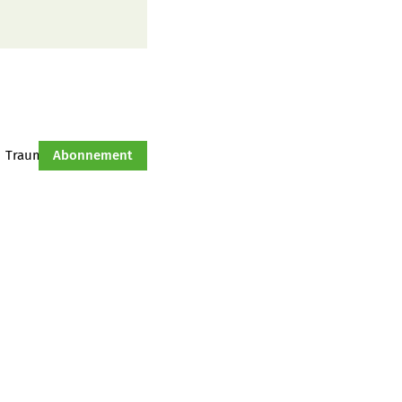
Traumtraktor
Abonnement
Hof-Management
Jahresserie