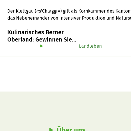
Der Klettgau («s’Chläggi») gilt als Kornkammer des Kanton
das Nebeneinander von intensiver Produktion und Natursch
Landwirte zusammen mit der Vogelwarte geehrt werden.
Kulinarisches Berner
Oberland: Gewinnen Sie
das Buch «Alpe-Chuchi»
✹
Landleben
Über uns