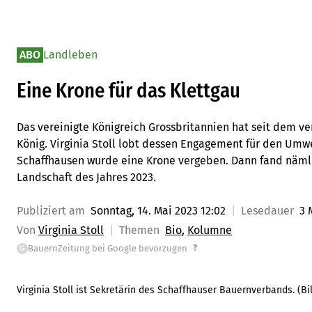
ABO
Landleben
Eine Krone für das Klettgau
Das vereinigte Königreich Grossbritannien hat seit dem
König. Virginia Stoll lobt dessen Engagement für den Umw
Schaffhausen wurde eine Krone vergeben. Dann fand nämlich
Landschaft des Jahres 2023.
Publiziert am
Sonntag, 14. Mai 2023 12:02
Lesedauer
3 
Von
Virginia Stoll
Themen
Bio
Kolumne
?
BauernZeitung bei Google bevorzugen
G
Virginia Stoll ist Sekretärin des Schaffhauser Bauernverbands.
(Bi