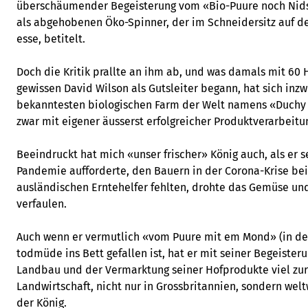
überschäumender Begeisterung vom «Bio-Puure noch Nids
als abgehobenen Öko-Spinner, der im Schneidersitz auf d
esse, betitelt.
Doch die Kritik prallte an ihm ab, und was damals mit 6
gewissen David Wilson als Gutsleiter begann, hat sich inz
bekanntesten biologischen Farm der Welt namens «Duch
zwar mit eigener äusserst erfolgreicher Produktverarbeit
Beeindruckt hat mich «unser frischer» König auch, als er
Pandemie aufforderte, den Bauern in der Corona-Krise bei 
ausländischen Erntehelfer fehlten, drohte das Gemüse und
verfaulen.
Auch wenn er vermutlich «vom Puure mit em Mond» (in der 
todmüde ins Bett gefallen ist, hat er mit seiner Begeister
Landbau und der Vermarktung seiner Hofprodukte viel zur
Landwirtschaft, nicht nur in Grossbritannien, sondern wel
der König.