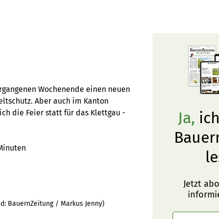
 vergangenen Wochenende einen neuen
eltschutz. Aber auch im Kanton
 die Feier statt für das Klettgau -
Ja,
ich
Bauer
Minuten
le
Jetzt ab
informi
ld:
BauernZeitung / Markus Jenny
)