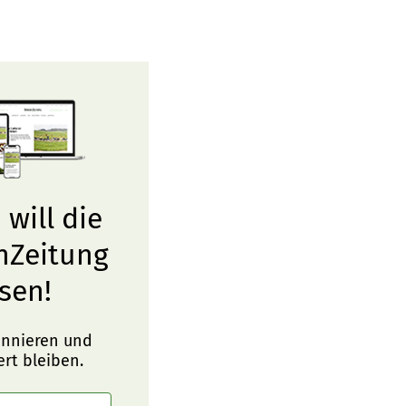
 will die
nZeitung
sen!
onnieren und
ert bleiben.