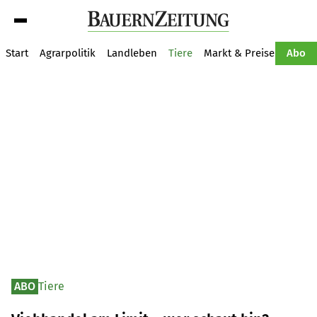
Suche
Start
Agrarpolitik
Landleben
Tiere
Markt & Preise
Pflan
Abo
ABO
Tiere