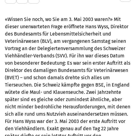
«Wissen Sie noch, wo Sie am 3. Mai 2003 waren?» Mit
dieser unerwarteten Frage eröffnete Hans Wyss, Direktor
des Bundesamts für Lebensmittelsicherheit und
Veterinärwesen (BLV), am vergangenen Samstag seinen
Vortrag an der Delegiertenversammlung des Schweizer
Viehhändler-Verbands (SVV). Für ihn war dieses Datum
von besonderer Bedeutung: Es war sein erster Auftritt als
Direktor des damaligen Bundesamts für Veterinärwesen
(BVET) – und schon damals drehte sich alles um
Tierseuchen. Die Schweiz kämpfte gegen BSE, in England
wütete die Maul- und Klauenseuche. Zwei Jahrzehnte
später sind es gleiche oder zumindest ähnliche, aber
nicht minder bedrohliche Herausforderungen, mit denen
sich alle rund ums Nutzvieh auseinandersetzen müssen.
Für Hans Wyss war der 3. Mai 2003 der erste Auftritt vor
den Viehhändlern. Exakt genau auf den Tag 22 Jahre
später dürfte es sein letzter Auftritt vor den