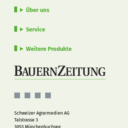
Über uns
Service
Weitere Produkte
BauernZeitung
BauernZeitung
BauernZeitung
BauernZeitung
auf
auf
auf
auf
Facebook
Instagram
YouTube
LinkedIn
Schweizer Agrarmedien AG
Talstrasse 3
3053 Münchenbuchsee