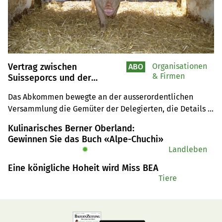
Vertrag zwischen
Organisationen
ABO
& Firmen
Suisseporcs und der
bayrischen EGZH sorgt für
Das Abkommen bewegte an der ausserordentlichen 
Diskussionen
Versammlung die Gemüter der Delegierten, die Details 
beschäftigten die anwesenden Juristen. Schliesslich 
Kulinarisches Berner Oberland:
stand sogar die Vertrauensfrage im Raum.
Gewinnen Sie das Buch «Alpe-Chuchi»
✹
Landleben
Eine königliche Hoheit wird Miss BEA
Tiere