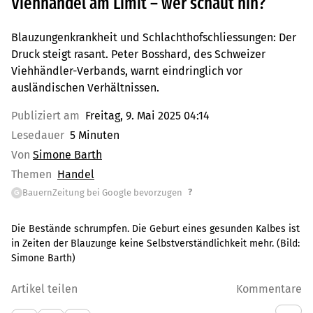
Viehhandel am Limit – wer schaut hin?
Blauzungenkrankheit und Schlachthofschliessungen: Der
Druck steigt rasant. Peter Bosshard, des Schweizer
Viehhändler-Verbands, warnt eindringlich vor
ausländischen Verhältnissen.
Publiziert am
Freitag, 9. Mai 2025 04:14
Lesedauer
5 Minuten
Von
Simone Barth
Themen
Handel
?
BauernZeitung bei Google bevorzugen
G
Die Bestände schrumpfen. Die Geburt eines gesunden Kalbes ist
in Zeiten der Blauzunge keine Selbstverständlichkeit mehr.
(Bild:
Simone Barth
)
Artikel teilen
Kommentare