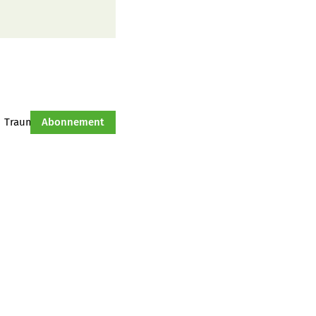
Traumtraktor
Abonnement
Hof-Management
Jahresserie