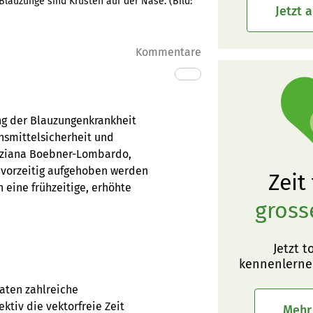
lauzunge sind Krusten auf der Nase.
(Bild:
Jetzt 
Kommentare
ung der Blauzungenkrankheit
smittelsicherheit und
Tiziana Boebner-Lombardo,
h vorzeitig aufgehoben werden
Zeit
n eine frühzeitige, erhöhte
gross
Jetzt t
kennenlerne
aten zahlreiche
ektiv die vektorfreie Zeit
Mehr