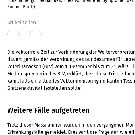
Flotzmäuler gut beobachten: Eines von mehreren Symptomen der B
Simone Barth
)
Artikel teilen
Die vektorfreie Zeit zur Verhinderung der Weiterverbreit
dauert gemäss der Verordnung des Bundesamtes für Leben
Veterinärwesen (BLV) vom 1. Dezember bis zum 31. März. 
Mediensprecherin des BLV, erklärt, dass diese Frist jedoc
kann, falls ein aktuelles Vektormonitoring im Kanton Tessi
Gnitzenaktivität feststellen sollte.
Weitere Fälle aufgetreten
Trotz dieser Massnahmen wurden in den vergangenen Mon
Erkrankungsfälle gemeldet. Dies wirft die Frage auf, wie eff