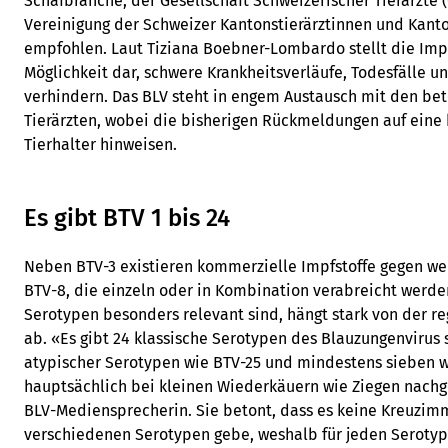
Schafbranche, der Gesellschaft Schweizerischer Tierärzte 
Vereinigung der Schweizer Kantonstierärztinnen und Kanto
empfohlen. Laut Tiziana Boebner-Lombardo stellt die Imp
Möglichkeit dar, schwere Krankheitsverläufe, Todesfälle un
verhindern. Das BLV steht in engem Austausch mit den bet
Tierärzten, wobei die bisherigen Rückmeldungen auf eine
Tierhalter hinweisen.
Es gibt BTV 1 bis 24
Neben BTV-3 existieren kommerzielle Impfstoffe gegen we
BTV-8, die einzeln oder in Kombination verabreicht werde
Serotypen besonders relevant sind, hängt stark von der re
ab. «Es gibt 24 klassische Serotypen des Blauzungenvirus
atypischer Serotypen wie BTV-25 und mindestens sieben we
hauptsächlich bei kleinen Wiederkäuern wie Ziegen nachg
BLV-Mediensprecherin. Sie betont, dass es keine Kreuzim
verschiedenen Serotypen gebe, weshalb für jeden Serotyp