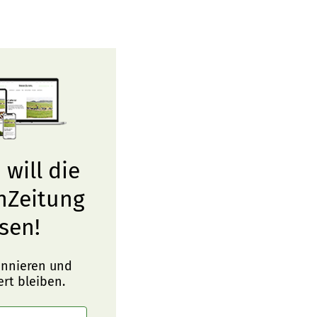
 will die
nZeitung
sen!
onnieren und
ert bleiben.