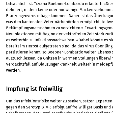
tatsächlich ist. Tiziana Boebner-Lombardo erläutert: «Dies
definiert, in dem keine oder nur wenige Mücken vorkomme
Blauzungenvirus infrage kommen. Daher ist das Übertragung
was den kantonalen Veterinärbehörden ermöglicht, teilwe
Bekämpfungsmassnahmen zu verzichten.» Erwartungsgemäs
Neuinfektionen mit Beginn der vektorfreien Zeit stark z
es weiterhin zu Infektionsnachweisen. «Dabei könnte es si
bereits im Herbst aufgetreten sind, da das Virus über läng
persistieren kann», so Boebner-Lombardo weiter. Ebenso s
auszuschliessen, da Gnitzen in warmen Stallungen überwin
Verdachtsfall auf Blauzungenkrankheit weiterhin meldepfl
werden.
Impfung ist freiwillig
Um das Infektionsrisiko weiter zu senken, setzen Experten
gegen den Serotyp BTV-3 erfolgt auf freiwilliger Basis und