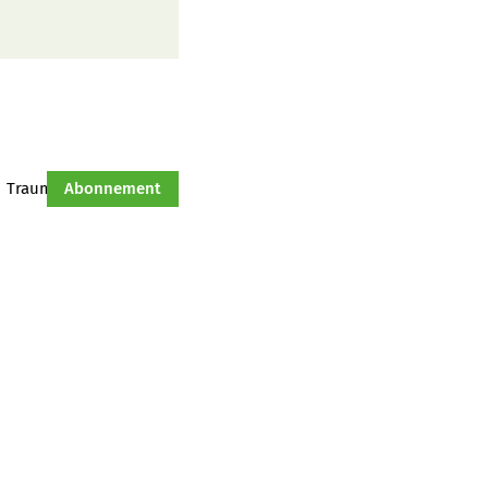
Traumtraktor
Abonnement
Hof-Management
Jahresserie