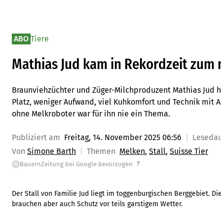
ABO
Tiere
Mathias Jud kam in Rekordzeit zum 
Braunviehzüchter und Züger-Milchproduzent Mathias Jud h
Platz, weniger Aufwand, viel Kuhkomfort und Technik mit 
ohne Melkroboter war für ihn nie ein Thema.
Publiziert am
Freitag, 14. November 2025 06:56
Leseda
Von
Simone Barth
Themen
Melken
Stall
Suisse Tier
?
BauernZeitung bei Google bevorzugen
G
Der Stall von Familie Jud liegt im toggenburgischen Berggebiet. D
brauchen aber auch Schutz vor teils garstigem Wetter.