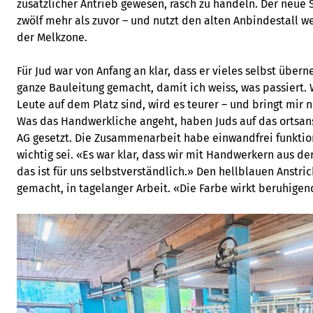
zusätzlicher Antrieb gewesen, rasch zu handeln. Der neue St
zwölf mehr als zuvor – und nutzt den alten Anbindestall we
der Melkzone.
Für Jud war von Anfang an klar, dass er vieles selbst über
ganze Bauleitung gemacht, damit ich weiss, was passiert
Leute auf dem Platz sind, wird es teurer – und bringt mir n
Was das Handwerkliche angeht, haben Juds auf das orts
AG gesetzt. Die Zusammenarbeit habe einwandfrei funktion
wichtig sei. «Es war klar, dass wir mit Handwerkern aus 
das ist für uns selbstverständlich.» Den hellblauen Anstri
gemacht, in tagelanger Arbeit. «Die Farbe wirkt beruhigend