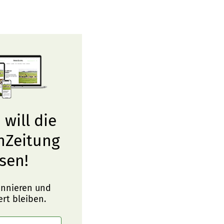
 will die
nZeitung
sen!
onnieren und
ert bleiben.