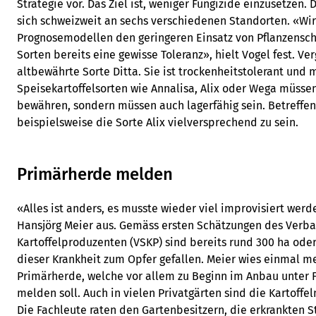
Strategie vor. Das Ziel ist, weniger Fungizide einzusetzen.
sich schweizweit an sechs verschiedenen Standorten. «Wir 
Prognosemodellen den geringeren Einsatz von Pflanzensch
Sorten bereits eine gewisse Toleranz», hielt Vogel fest. Ver
altbewährte Sorte Ditta. Sie ist trockenheitstolerant und m
Speisekartoffelsorten wie Annalisa, Alix oder Wega müssen
bewähren, sondern müssen auch lagerfähig sein. Betreffen
beispielsweise die Sorte Alix vielversprechend zu sein.
Primärherde melden
«Alles ist anders, es musste wieder viel improvisiert werd
Hansjörg Meier aus. Gemäss ersten Schätzungen des Verb
Kartoffelproduzenten (VSKP) sind bereits rund 300 ha ode
dieser Krankheit zum Opfer gefallen. Meier wies einmal m
Primärherde, welche vor allem zu Beginn im Anbau unter F
melden soll. Auch in vielen Privatgärten sind die Kartoffel
Die Fachleute raten den Gartenbesitzern, die erkrankten 