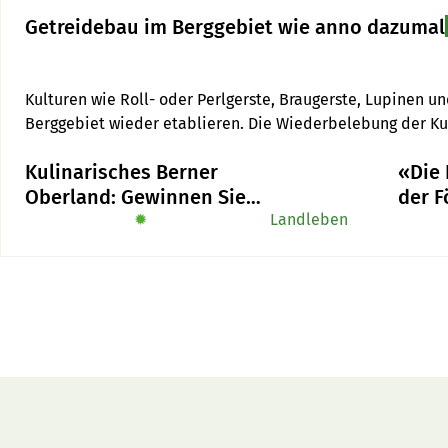
Getreidebau im Berggebiet wie anno dazumal
Kulturen wie Roll- oder Perlgerste, Braugerste, Lupinen un
Berggebiet wieder etablieren. Die Wiederbelebung der Kul
Absatzmöglichkeiten und Einkommensquellen für die Land
Kulinarisches Berner
«Die 
Oberland: Gewinnen Sie
der F
das Buch «Alpe-Chuchi»
✹
Landleben
Biodi
Gewic