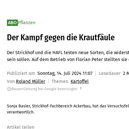
ABO
Pflanzen
Der Kampf gegen die Krautfäule
Der Strickhof und die HAFL testen neue Sorten, die widers
sein sollen. Auf dem Betrieb von Florian Peter stellten sie 
Publiziert am
Sonntag, 14. Juli 2024 11:07
Lesedauer
2 
Von
Roland Müller
Themen
Kartoffel
?
BauernZeitung bei Google bevorzugen
G
Sonja Basler, Strickhof-Fachbereich Ackerbau, hat das Versuchsfel
verantwortlich.
Artikel teilen