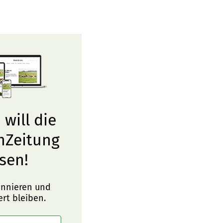
 will die
nZeitung
sen!
onnieren und
ert bleiben.