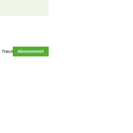
Traumtraktor
Abonnement
Hof-Management
Jahresserie