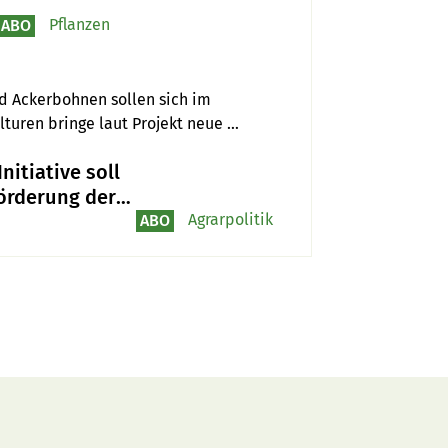
Pflanzen
ABO
d Ackerbohnen sollen sich im 
turen bringe laut Projekt neue 
wirte.
Initiative soll
örderung der
versität mehr
Agrarpolitik
ABO
ht verleihen»