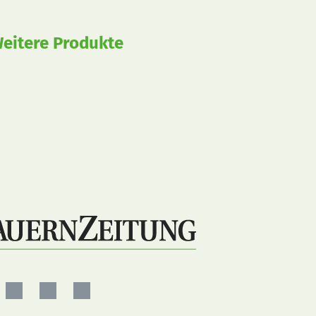
eitere Produkte
ernZeitung
BauernZeitung
BauernZeitung
BauernZeitung
auf
auf
auf