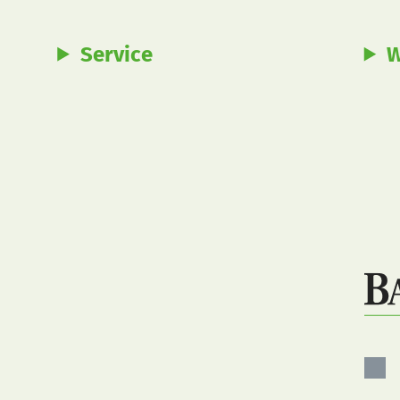
Service
W
Bau
auf