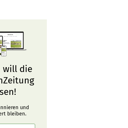
 will die
nZeitung
sen!
onnieren und
ert bleiben.