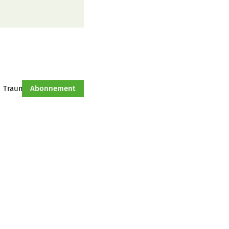
Traumtraktor
Abonnement
Hof-Management
Jahresserie