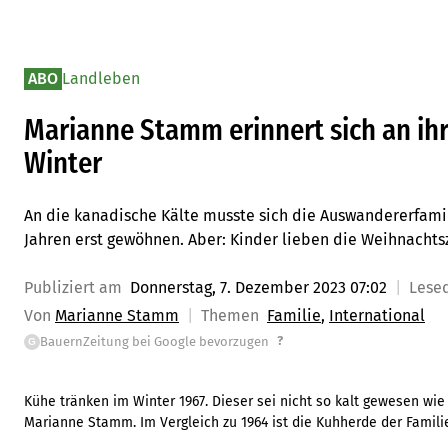
ABO
Landleben
Marianne Stamm erinnert sich an ih
Winter
An die kanadische Kälte musste sich die Auswandererfami
Jahren erst gewöhnen. Aber: Kinder lieben die Weihnachtszei
Publiziert am
Donnerstag, 7. Dezember 2023 07:02
Lese
Von
Marianne Stamm
Themen
Familie
International
?
BauernZeitung bei Google bevorzugen
G
Kühe tränken im Winter 1967. Dieser sei nicht so kalt gewesen wie 
Marianne Stamm. Im Vergleich zu 1964 ist die Kuhherde der Famil