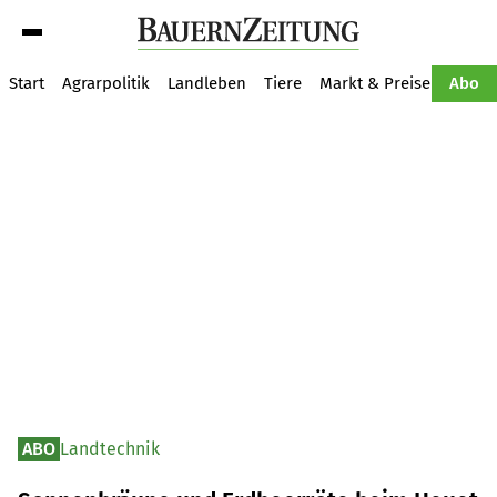
Suche
Start
Agrarpolitik
Landleben
Tiere
Markt & Preise
Pflan
Abo
ABO
Landtechnik