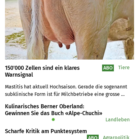
150'000 Zellen sind ein klares
Tiere
ABO
Warnsignal
Mastitis hat aktuell Hochsaison. Gerade die sogenannt 
subklinische Form ist für Milchbetriebe eine grosse 
Herausforderung. Tierärztin Michèle Bodmer gibt 
Kulinarisches Berner Oberland:
Auskunft über die «unsichtbare» Form der 
Gewinnen Sie das Buch «Alpe-Chuchi»
Euterentzündung.
✹
Landleben
Scharfe Kritik am Punktesystem
Agrarpolitik
ABO