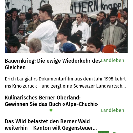
Bauernkrieg: Die ewige Wiederkehr des
Landleben
Gleichen
Erich Langjahrs Dokumentarfilm aus dem Jahr 1998 kehrt 
ins Kino zurück – und zeigt eine Schweizer Landwirtschaft 
im Kampf gegen Kräfte, die 30 Jahre später noch immer 
Kulinarisches Berner Oberland:
die gleichen sind.
Gewinnen Sie das Buch «Alpe-Chuchi»
✹
Landleben
Das Wild belastet den Berner Wald
weiterhin – Kanton will Gegensteuer