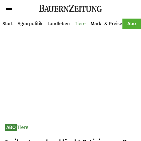
Suche
Start
Agrarpolitik
Landleben
Tiere
Markt & Preise
Pflan
Abo
ABO
Tiere