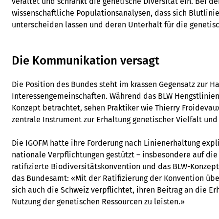
veraltet und schränkt die genetische Diversität ein. Bei d
wissenschaftliche Populationsanalysen, dass sich Blutlin
unterscheiden lassen und deren Unterhalt für die genetisch
Die Kommunikation versagt
Die Position des Bundes steht im krassen Gegensatz zur H
Interessengemeinschaften. Während das BLW Hengstlinien a
Konzept betrachtet, sehen Praktiker wie Thierry Froidevau
zentrale Instrument zur Erhaltung genetischer Vielfalt und
Die IGOFM hatte ihre Forderung nach Linienerhaltung expli
nationale Verpflichtungen gestützt – insbesondere auf die
ratifizierte Biodiversitätskonvention und das BLW-Konzept
das Bundesamt: «Mit der Ratifizierung der Konvention über
sich auch die Schweiz verpflichtet, ihren Beitrag an die E
Nutzung der genetischen Ressourcen zu leisten.»