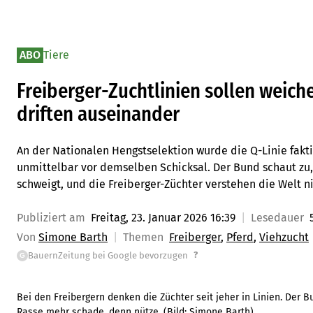
ABO
Tiere
Freiberger-Zuchtlinien sollen weich
driften auseinander
An der Nationalen Hengstselektion wurde die Q-Linie fakti
unmittelbar vor demselben Schicksal. Der Bund schaut zu
schweigt, und die Freiberger-Züchter verstehen die Welt n
Publiziert am
Freitag, 23. Januar 2026 16:39
Lesedauer
Von
Simone Barth
Themen
Freiberger
Pferd
Viehzucht
?
BauernZeitung bei Google bevorzugen
G
Bei den Freibergern denken die Züchter seit jeher in Linien. Der 
Rasse mehr schade, denn nütze.
(Bild:
Simone Barth
)