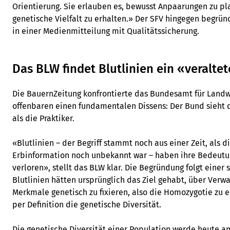
Orientierung. Sie erlauben es, bewusst Anpaarungen zu pl
genetische Vielfalt zu erhalten.» Der SFV hingegen begrü
in einer Medienmitteilung mit Qualitätssicherung.
Das BLW findet Blutlinien ein «veralte
Die BauernZeitung konfrontierte das Bundesamt für Landwi
offenbaren einen fundamentalen Dissens: Der Bund sieht 
als die Praktiker.
«Blutlinien – der Begriff stammt noch aus einer Zeit, als d
Erbinformation noch unbekannt war – haben ihre Bedeutu
verloren», stellt das BLW klar. Die Begründung folgt einer 
Blutlinien hätten ursprünglich das Ziel gehabt, über Ve
Merkmale genetisch zu fixieren, also die Homozygotie zu 
per Definition die genetische Diversität.
Die genetische Diversität einer Population werde heute a