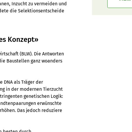
anen, Inzucht zu vermeiden und
ndete die Selektionsentscheide
tes Konzept»
rtschaft (BLW). Die Antworten
die Baustellen ganz woanders
ie DNA als Träger der
ng in der modernen Tierzucht
stringenten genetischen Logik:
rwandtenpaarungen erwünschte
erhöhen. Das jedoch reduziere
m besten durch