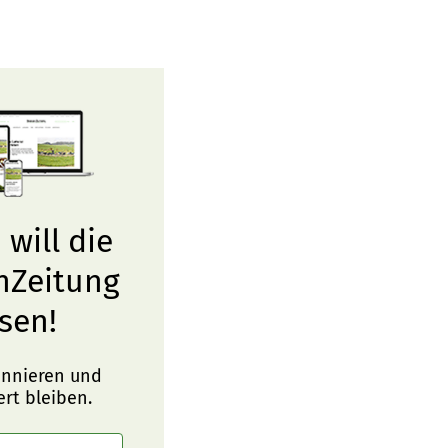
 will die
nZeitung
sen!
onnieren und
ert bleiben.