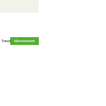
Traumtraktor
Abonnement
Hof-Management
Jahresserie