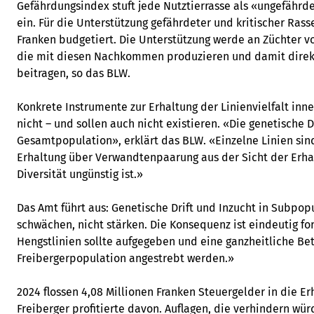
Gefährdungsindex stuft jede Nutztierrasse als «ungefährde
ein. Für die Unterstützung gefährdeter und kritischer Rasse
Franken budgetiert. Die Unterstützung werde an Züchter vo
die mit diesen Nachkommen produzieren und damit direkt
beitragen, so das BLW.
Konkrete Instrumente zur Erhaltung der Linienvielfalt inne
nicht – und sollen auch nicht existieren. «Die genetische D
Gesamtpopulation», erklärt das BLW. «Einzelne Linien si
Erhaltung über Verwandtenpaarung aus der Sicht der Erha
Diversität ungünstig ist.»
Das Amt führt aus: Genetische Drift und Inzucht in Subpop
schwächen, nicht stärken. Die Konsequenz ist eindeutig fo
Hengstlinien sollte aufgegeben und eine ganzheitliche Be
Freibergerpopulation angestrebt werden.»
2024 flossen 4,08 Millionen Franken Steuergelder in die E
Freiberger profitierte davon. Auflagen, die verhindern wü