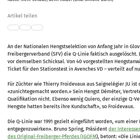
Artikel teilen
An der Nationalen Hengstselektion von Anfang Jahr in Glov
Freibergerverband (SFV) die Q-Linie faktisch ausgelöscht. 
vor demselben Schicksal. Von 40 vorgestellten Hengstanwä
Ticket für den Stationstest in Avenches VD – verteilt auf nu
Für Züchter wie Thierry Froidevaux aus Saignelégier JU is
«zunichtegemacht worden.» Sein Hengst Déméter, Vertreter
Qualifikation nicht. Ebenso wenig Quiero, der einzige Q-Ve
Hengste hatten bereits ihre Kundschaft», so Froidevaux.
Die Q-Linie war 1991 gezielt eingeführt worden, «um eine
entgegenzuwirken». Bruno Spring, Präsident
der Interesse
des Original-Freiberger-Pferdes (IGOFM
), betont: «Die Lini