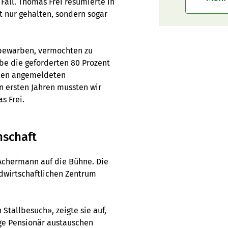
Fall. Thomas Frei resümierte in
 nur gehalten, sondern sogar
g bewarben, vermochten zu
ebe die geforderten 80 Prozent
llen angemeldeten
n ersten Jahren mussten wir
s Frei.
nschaft
 Achermann auf die Bühne. Die
ndwirtschaftlichen Zentrum
 Stallbesuch», zeigte sie auf,
ige Pensionär austauschen