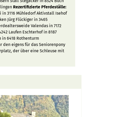
usern Stall Stegacker in 8524 Buch
blingen
Rezertifizierte Pferdeställe:
i in 3116 Mühledorf Aktivstall Isehof
en Jürg Flückiger in 3465
erdealtersweide Valendas in 7172
4242 Laufen Eschterhof in 8187
n in 6418 Rothenturm
für den eigens für das Seniorenpony
rplatz, der über eine Schleuse mit