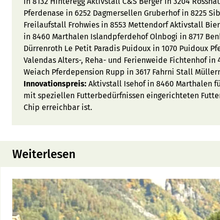
in 8132 Hinteregg Aktivstall C&S Berger in 3204 Rosshä
Pferdenase in 6252 Dagmersellen Gruberhof in 8225 Si
Freilaufstall Frohwies in 8553 Mettendorf Aktivstall Bier
in 8460 Marthalen Islandpferdehof Olnbogi in 8717 Benk
Dürrenroth Le Petit Paradis Puidoux in 1070 Puidoux Pf
Valendas Alters-, Reha- und Ferienweide Fichtenhof in 
Weiach Pferdepension Rupp in 3617 Fahrni Stall Müller
Innovationspreis:
Aktivstall Isehof in 8460 Marthalen 
mit speziellen Futterbedürfnissen eingerichteten Futte
Chip erreichbar ist.
Weiterlesen