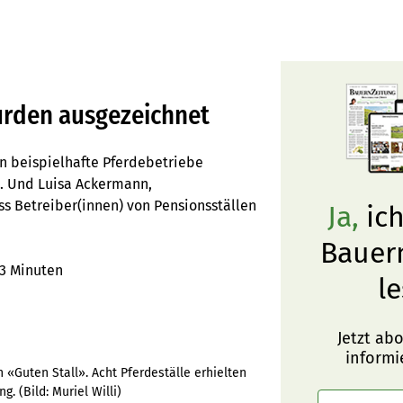
wurden ausgezeichnet
n beispielhafte Pferdebetriebe
b. Und Luisa Ackermann,
ass Betreiber(innen) von Pensionsställen
Ja,
ich
Bauer
3 Minuten
le
Jetzt ab
informi
 «Guten Stall». Acht Pferdeställe erhielten
ng.
(Bild:
Muriel Willi
)