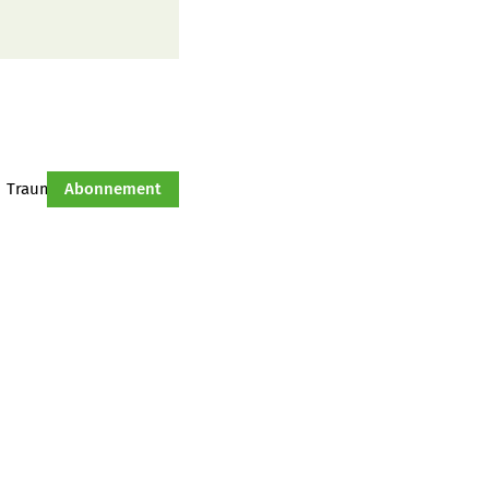
Traumtraktor
Abonnement
Hof-Management
Jahresserie