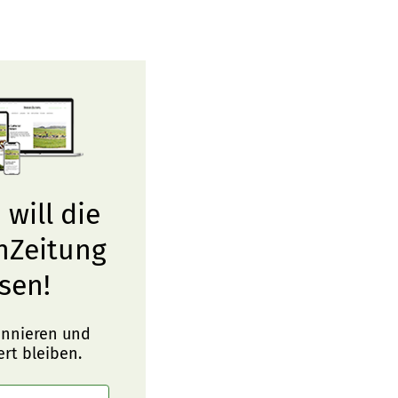
 will die
nZeitung
sen!
onnieren und
ert bleiben.