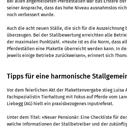
Bei allen angemeldeten Pferdeställen war das Erstere der 
seiner Ansprache, dass das hohe Niveau ausnahmslos nicht
noch verbessert wurde.
Auch die acht neuen Ställe, die sich für die Auszeichnun
überzeugen. Bei der Stallbewertung erreichten alle Betri
der maximalen Punktzahl. «Heute ist es die Norm, dass a
Pferdeställen eine Plakette überreicht werden kann. In de
jeweils einige Betriebe zurückweisen», erinnert sich Thoma
Tipps für eine harmonische Stallgemei
Vor dem feierlichen Akt der Plakettenvergabe stieg Luisa
Fachspezialistin Tierhaltung mit Fokus auf Pferde vom La
Liebegg (AG) hielt ein praxisbezogenes Inputreferat.
Unter dem Titel: «Neuer Pensionär: Eine Checkliste für den
welche Informationen der Stallbetreiber und der zukünft