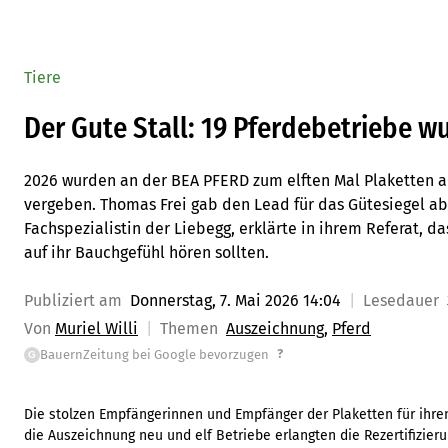
Tiere
Der Gute Stall: 19 Pferdebetriebe 
2026 wurden an der BEA PFERD zum elften Mal Plaketten a
vergeben. Thomas Frei gab den Lead für das Gütesiegel a
Fachspezialistin der Liebegg, erklärte in ihrem Referat, d
auf ihr Bauchgefühl hören sollten.
Publiziert am
Donnerstag, 7. Mai 2026 14:04
Lesedauer
Von
Muriel Willi
Themen
Auszeichnung
Pferd
?
BauernZeitung bei Google bevorzugen
G
Die stolzen Empfängerinnen und Empfänger der Plaketten für ihren
die Auszeichnung neu und elf Betriebe erlangten die Rezertifizieru