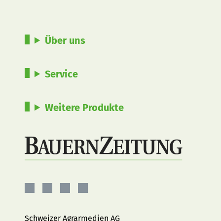
Über uns
Service
Weitere Produkte
BauernZeitung
BauernZeitung
BauernZeitung
BauernZeitung
auf
auf
auf
auf
Facebook
Instagram
YouTube
LinkedIn
Schweizer Agrarmedien AG