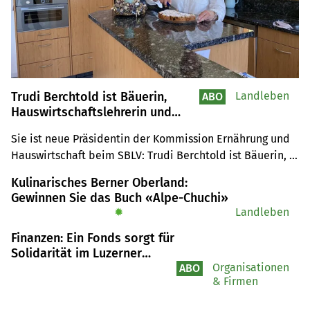
Trudi Berchtold ist Bäuerin,
Landleben
ABO
Hauswirtschaftslehrerin und
neue Kommissionspräsidentin
Sie ist neue Präsidentin der Kommission Ernährung und 
beim SBLV
Hauswirtschaft beim SBLV: Trudi Berchtold ist Bäuerin, 
Handarbeits- und Hauswirtschaftslehrerin. Nun möchte 
Kulinarisches Berner Oberland:
sie mit ihrem Mann auf dem Hof ein Kochstudio eröffnen 
Gewinnen Sie das Buch «Alpe-Chuchi»
und den Kursteilnehmenden die Landwirtschaft 
✹
Landleben
näherbringen.
Finanzen: Ein Fonds sorgt für
Solidarität im Luzerner
Berggebiet
Organisationen
ABO
& Firmen