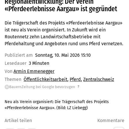
Regionalentwicklung: Der Verein
«Pferdeerlebnisse Aargau» ist gegründet
Die Trägerschaft des Projekts «Pferdeerlebnisse Aargau»
ist neu als Verein organisiert. In Zukunft wird ein
Routennetz zehn Landwirtschaftsbetriebe mit
Pferdehaltung und Angeboten rund ums Pferd vernetzen.
Publiziert am
Sonntag, 10. Mai 2026 15:10
Lesedauer
3 Minuten
Von
Armin Emmenegger
Themen
Öffentlichkeitsarbeit
Pferd
Zentralschweiz
?
BauernZeitung bei Google bevorzugen
G
Neu als Verein organisiert: Die Trägerschaft des Projekts
«Pferdeerlebnisse Aargau».
(Bild:
LZ Liebegg
)
Artikel teilen
Kommentare