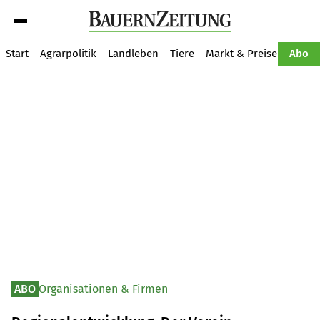
Suche
Start
Agrarpolitik
Landleben
Tiere
Markt & Preise
Pflan
Abo
ABO
Organisationen & Firmen