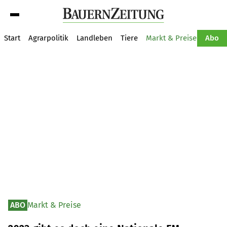
Suche
Start
Agrarpolitik
Landleben
Tiere
Markt & Preise
Pflan
Abo
ABO
Markt & Preise