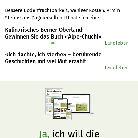
Bessere Bodenfruchtbarkeit, weniger Kosten: Armin 
Steiner aus Dagmersellen LU hat sich eine 
Drillsaatmaschine angeschafft – und macht damit bei 
Kulinarisches Berner Oberland:
allen Kulturen positive Erfahrungen.
Gewinnen Sie das Buch «Alpe-Chuchi»
✹
Landleben
«Ich dachte, ich sterbe» – berührende
Geschichten mit viel Mut erzählt
Landleben
Ja,
ich will die