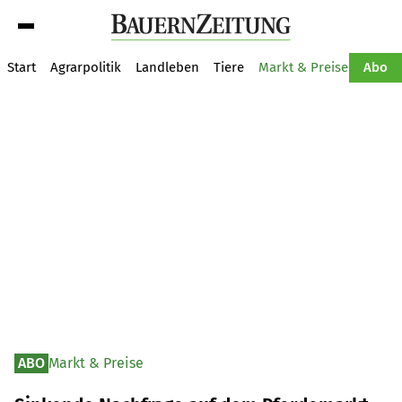
Suche
Start
Agrarpolitik
Landleben
Tiere
Markt & Preise
Pflan
Abo
ABO
Markt & Preise