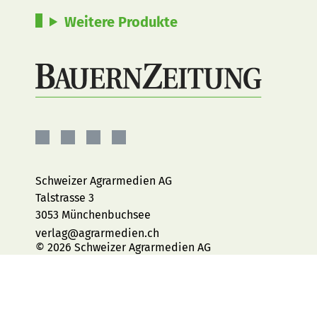
Weitere Produkte
BauernZeitung
BauernZeitung
BauernZeitung
BauernZeitung
auf
auf
auf
auf
Facebook
Instagram
YouTube
LinkedIn
Schweizer Agrarmedien AG
Talstrasse 3
3053 Münchenbuchsee
verlag@agrarmedien.ch
© 2026 Schweizer Agrarmedien AG