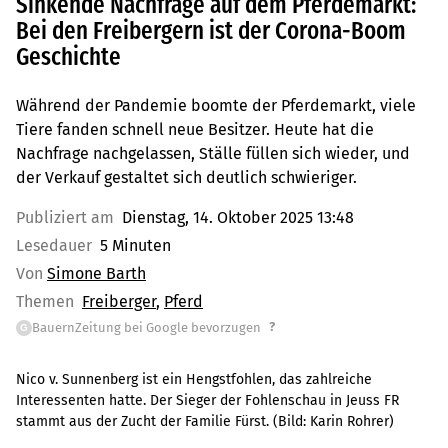
Sinkende Nachfrage auf dem Pferdemarkt:
Bei den Freibergern ist der Corona-Boom
Geschichte
Während der Pandemie boomte der Pferdemarkt, viele
Tiere fanden schnell neue Besitzer. Heute hat die
Nachfrage nachgelassen, Ställe füllen sich wieder, und
der Verkauf gestaltet sich deutlich schwieriger.
Publiziert am
Dienstag, 14. Oktober 2025 13:48
Lesedauer
5 Minuten
Von
Simone Barth
Themen
Freiberger
Pferd
?
BauernZeitung bei Google bevorzugen
G
Nico v. Sunnenberg ist ein Hengstfohlen, das zahlreiche
Interessenten hatte. Der Sieger der Fohlenschau in Jeuss FR
stammt aus der Zucht der Familie Fürst.
(Bild:
Karin Rohrer
)