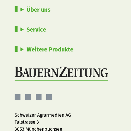
Über uns
Service
Weitere Produkte
BauernZeitung
BauernZeitung
BauernZeitung
BauernZeitung
auf
auf
auf
auf
Facebook
Instagram
YouTube
LinkedIn
Schweizer Agrarmedien AG
Talstrasse 3
3053 Münchenbuchsee