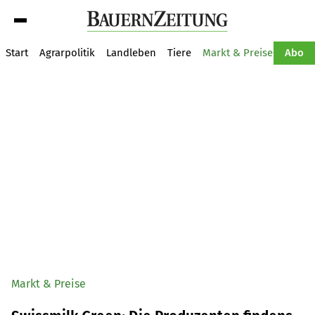
Suche
Start
Agrarpolitik
Landleben
Tiere
Markt & Preise
Pflan
Abo
Markt & Preise