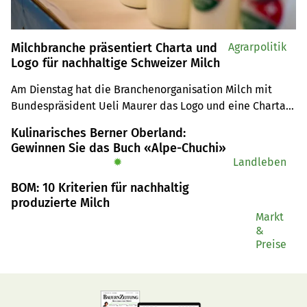
Milchbranche präsentiert Charta und
Agrarpolitik
Logo für nachhaltige Schweizer Milch
Am Dienstag hat die Branchenorganisation Milch mit 
Bundespräsident Ueli Maurer das Logo und eine Charta 
für nachhaltige Schweizer Milch präsentiert. Das müssen 
Kulinarisches Berner Oberland:
Sie dazu wissen.
Gewinnen Sie das Buch «Alpe-Chuchi»
✹
Landleben
BOM: 10 Kriterien für nachhaltig
produzierte Milch
Markt
&
Preise