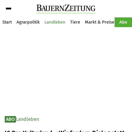
Suche
Start
Agrarpolitik
Landleben
Tiere
Markt & Preise
Pflan
Abo
ABO
Landleben