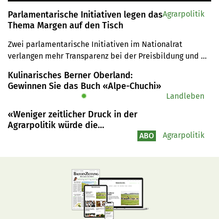
Parlamentarische Initiativen legen das
Agrarpolitik
Thema Margen auf den Tisch
Zwei parlamentarische Initiativen im Nationalrat 
verlangen mehr Transparenz bei der Preisbildung und 
den Margen in der landwirtschaftlichen 
Kulinarisches Berner Oberland:
Wertschöpfungskette und eine Ombudsstelle für 
Gewinnen Sie das Buch «Alpe-Chuchi»
unlautere Handelspraktiken.
✹
Landleben
«Weniger zeitlicher Druck in der
Agrarpolitik würde die
Bereitschaft für Veränderungen
Agrarpolitik
ABO
erhöhen»