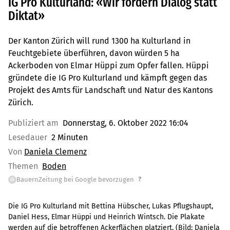
IG Pro Kulturland: «Wir fordern Dialog statt
Diktat»
Der Kanton Zürich will rund 1300 ha Kulturland in
Feuchtgebiete überführen, davon würden 5 ha
Ackerboden von Elmar Hüppi zum Opfer fallen. Hüppi
gründete die IG Pro Kulturland und kämpft gegen das
Projekt des Amts für Landschaft und Natur des Kantons
Zürich.
Publiziert am
Donnerstag, 6. Oktober 2022 16:04
Lesedauer
2 Minuten
Von
Daniela Clemenz
Themen
Boden
?
BauernZeitung bei Google bevorzugen
G
Die IG Pro Kulturland mit Bettina Hübscher, Lukas Pflugshaupt,
Daniel Hess, Elmar Hüppi und Heinrich Wintsch. Die Plakate
werden auf die betroffenen Ackerflächen platziert.
(Bild:
Daniela