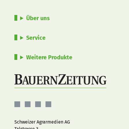
Über uns
Service
Weitere Produkte
BauernZeitung
BauernZeitung
BauernZeitung
BauernZeitung
auf
auf
auf
auf
Facebook
Instagram
YouTube
LinkedIn
Schweizer Agrarmedien AG
Talstrasse 3