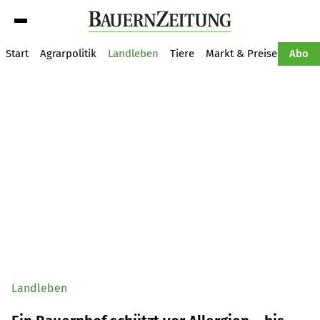
Suche
Start
Agrarpolitik
Landleben
Tiere
Markt & Preise
Pflan
Abo
Landleben