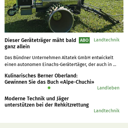
Dieser Geräteträger mäht bald
Landtechnik
ABO
ganz allein
Das Bündner Unternehmen Altatek GmbH entwickelt 
einen autonomen Einachs-Gerätertäger, der auch in 
Hanglagen arbeiten kann. Dafür hat sich das Team einen 
Kulinarisches Berner Oberland:
starken Partner mit ins Boot geholt.
Gewinnen Sie das Buch «Alpe-Chuchi»
✹
Landleben
Moderne Technik und Jäger
unterstützen bei der Rehkitzrettung
Landtechnik