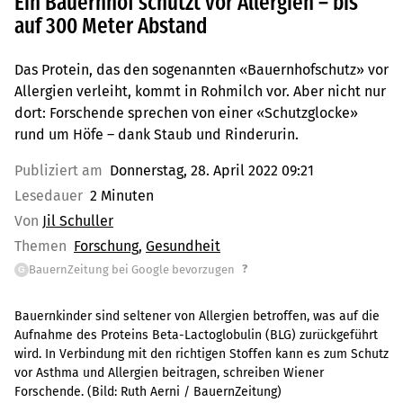
Ein Bauernhof schützt vor Allergien – bis
auf 300 Meter Abstand
Das Protein, das den sogenannten «Bauernhofschutz» vor
Allergien verleiht, kommt in Rohmilch vor. Aber nicht nur
dort: Forschende sprechen von einer «Schutzglocke»
rund um Höfe – dank Staub und Rinderurin.
Publiziert am
Donnerstag, 28. April 2022 09:21
Lesedauer
2 Minuten
Von
Jil Schuller
Themen
Forschung
Gesundheit
?
BauernZeitung bei Google bevorzugen
G
Bauernkinder sind seltener von Allergien betroffen, was auf die
Aufnahme des Proteins Beta-Lactoglobulin (BLG) zurückgeführt
wird. In Verbindung mit den richtigen Stoffen kann es zum Schutz
vor Asthma und Allergien beitragen, schreiben Wiener
Forschende.
(Bild:
Ruth Aerni / BauernZeitung
)