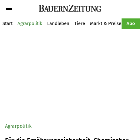
Suche
Start
Agrarpolitik
Landleben
Tiere
Markt & Preise
Pflan
Abo
Agrarpolitik