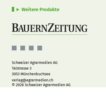
Weitere Produkte
BauernZeitung
BauernZeitung
BauernZeitung
BauernZeitung
auf
auf
auf
auf
Facebook
Instagram
YouTube
LinkedIn
Schweizer Agrarmedien AG
Talstrasse 3
3053 Münchenbuchsee
verlag@agrarmedien.ch
© 2026 Schweizer Agrarmedien AG