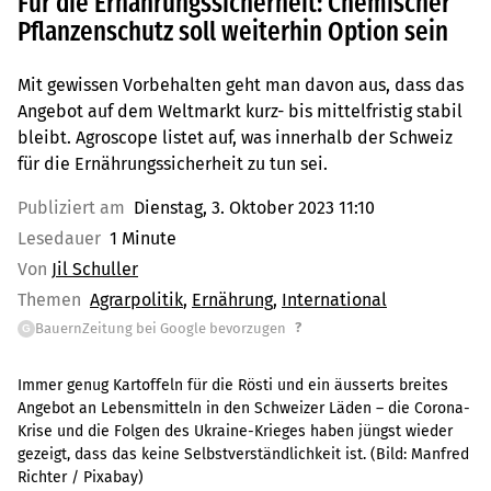
Für die Ernährungssicherheit: Chemischer
Pflanzenschutz soll weiterhin Option sein
Mit gewissen Vorbehalten geht man davon aus, dass das
Angebot auf dem Weltmarkt kurz- bis mittelfristig stabil
bleibt. Agroscope listet auf, was innerhalb der Schweiz
für die Ernährungssicherheit zu tun sei.
Publiziert am
Dienstag, 3. Oktober 2023 11:10
Lesedauer
1 Minute
Von
Jil Schuller
Themen
Agrarpolitik
Ernährung
International
?
BauernZeitung bei Google bevorzugen
G
Immer genug Kartoffeln für die Rösti und ein äusserts breites
Angebot an Lebensmitteln in den Schweizer Läden – die Corona-
Krise und die Folgen des Ukraine-Krieges haben jüngst wieder
gezeigt, dass das keine Selbstverständlichkeit ist.
(Bild:
Manfred
Richter / Pixabay
)