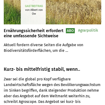
Ernährungssicherheit erfordert
Agrarpolitik
ABO
eine umfassende Sichtweise
Aktuell fordern diverse Seiten die Aufgabe von 
Biodiversitätsförderflächen, um die 
Nahrungsmittelproduktion zu erhöhen. Dies greife zu 
kurz und bringe wenig, schreibt unser Gastautor Albert 
von Ow. Um die Ernährungssicherheit wirklich zu stärken, 
Kurz- bis mittelfristig stabil, wenn..
müssen wir eine nachhaltige und resiliente Land- und 
Ernährungswirtschaft fördern.
Zwar sei die global pro Kopf verfügbare
Landwirtschaftsfläche wegen des Bevölkerungswachstum
im Sinken begriffen, dank steigender Produktion nehme
aber das Angebot auf dem Weltmarkt weiterhin zu,
schreibt Agroscope. Das Angebot sei kurz- bis