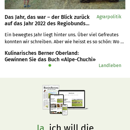
Das Jahr, das war – der Blick zurück
Agrarpolitik
auf das Jahr 2022 des Regiobunds
Nordwestschweiz, Bern und Freiburg,
Ein bewegtes Jahr liegt hinter uns. Über viel Gefreutes 
Teil 1
konnten wir schreiben. Aber wie heisst es so schön: Wo 
Licht ist, ist auch Schatten. Und so gab es auch einiges 
Kulinarisches Berner Oberland:
an Unerfreulichem zu berichten. Wir präsentieren in 
Gewinnen Sie das Buch «Alpe-Chuchi»
unserem zweiteiligen Jahresrückblick eine kleine 
✹
Landleben
Auswahl.
Ja,
ich will die