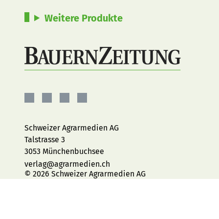
Weitere Produkte
BauernZeitung
BauernZeitung
BauernZeitung
BauernZeitung
auf
auf
auf
auf
Facebook
Instagram
YouTube
LinkedIn
Schweizer Agrarmedien AG
Talstrasse 3
3053 Münchenbuchsee
verlag@agrarmedien.ch
© 2026 Schweizer Agrarmedien AG