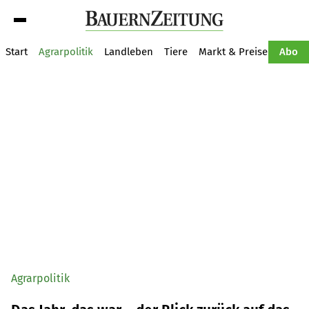
Suche
Start
Agrarpolitik
Landleben
Tiere
Markt & Preise
Pflan
Abo
Agrarpolitik