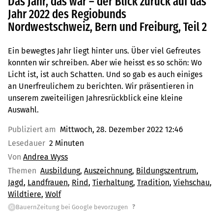
Das Jahr, das war – der Blick zurück auf das
Jahr 2022 des Regiobunds
Nordwestschweiz, Bern und Freiburg, Teil 2
Ein bewegtes Jahr liegt hinter uns. Über viel Gefreutes
konnten wir schreiben. Aber wie heisst es so schön: Wo
Licht ist, ist auch Schatten. Und so gab es auch einiges
an Unerfreulichem zu berichten. Wir präsentieren in
unserem zweiteiligen Jahresrückblick eine kleine
Auswahl.
Publiziert am
Mittwoch, 28. Dezember 2022 12:46
Lesedauer
2 Minuten
Von
Andrea Wyss
Themen
Ausbildung
Auszeichnung
Bildungszentrum
Jagd
Landfrauen
Rind
Tierhaltung
Tradition
Viehschau
Wildtiere
Wolf
?
BauernZeitung bei Google bevorzugen
G