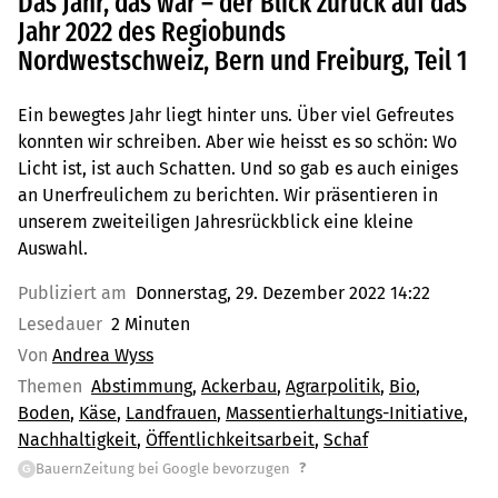
Das Jahr, das war – der Blick zurück auf das
Jahr 2022 des Regiobunds
Nordwestschweiz, Bern und Freiburg, Teil 1
Ein bewegtes Jahr liegt hinter uns. Über viel Gefreutes
konnten wir schreiben. Aber wie heisst es so schön: Wo
Licht ist, ist auch Schatten. Und so gab es auch einiges
an Unerfreulichem zu berichten. Wir präsentieren in
unserem zweiteiligen Jahresrückblick eine kleine
Auswahl.
Publiziert am
Donnerstag, 29. Dezember 2022 14:22
Lesedauer
2 Minuten
Von
Andrea Wyss
Themen
Abstimmung
Ackerbau
Agrarpolitik
Bio
Boden
Käse
Landfrauen
Massentierhaltungs-Initiative
Nachhaltigkeit
Öffentlichkeitsarbeit
Schaf
?
BauernZeitung bei Google bevorzugen
G