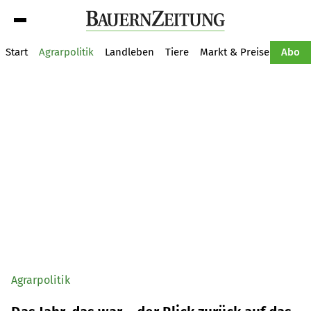
Suche
Start
Agrarpolitik
Landleben
Tiere
Markt & Preise
Pflan
Abo
Agrarpolitik