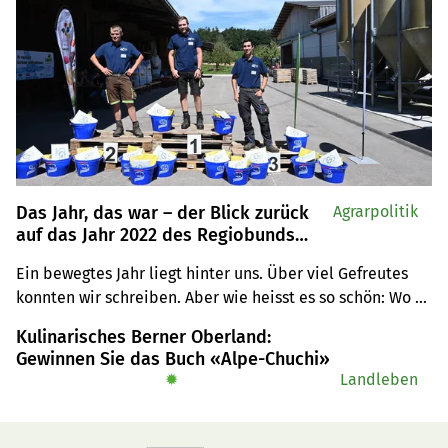
Das Jahr, das war – der Blick zurück
Agrarpolitik
auf das Jahr 2022 des Regiobunds
Nordwestschweiz, Bern und Freiburg,
Ein bewegtes Jahr liegt hinter uns. Über viel Gefreutes 
Teil 2
konnten wir schreiben. Aber wie heisst es so schön: Wo 
Licht ist, ist auch Schatten. Und so gab es auch einiges 
Kulinarisches Berner Oberland:
an Unerfreulichem zu berichten. Wir präsentieren in 
Gewinnen Sie das Buch «Alpe-Chuchi»
unserem zweiteiligen Jahresrückblick eine kleine 
✹
Landleben
Auswahl.