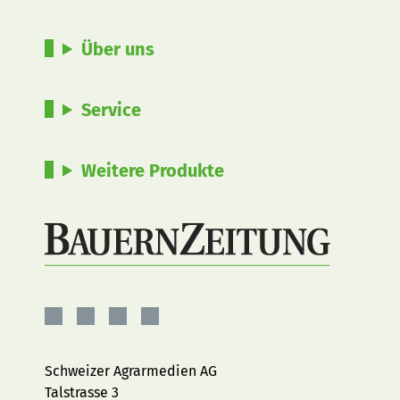
Über uns
Service
Weitere Produkte
BauernZeitung
BauernZeitung
BauernZeitung
BauernZeitung
auf
auf
auf
auf
Facebook
Instagram
YouTube
LinkedIn
Schweizer Agrarmedien AG
Talstrasse 3