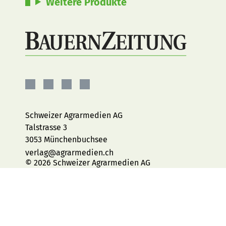
Weitere Produkte
BauernZeitung
BauernZeitung
BauernZeitung
BauernZeitung
auf
auf
auf
auf
Facebook
Instagram
YouTube
LinkedIn
Schweizer Agrarmedien AG
Talstrasse 3
3053 Münchenbuchsee
verlag@agrarmedien.ch
© 2026 Schweizer Agrarmedien AG