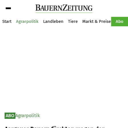
Suche
Start
Agrarpolitik
Landleben
Tiere
Markt & Preise
Pflan
Abo
ABO
Agrarpolitik