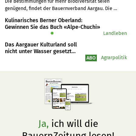
Die Bestimmungen für mehr Biodiversität seien 
bezüglich Gewässer
genügend, findet der Bauernverband Aargau. Die 
Umweltverbände entgegnen wiederum, dass der 
Kulinarisches Berner Oberland:
Wasserkanton Aargau seine Gewässer besser schützen 
Gewinnen Sie das Buch «Alpe-Chuchi»
soll.
✹
Landleben
Das Aargauer Kulturland soll
nicht unter Wasser gesetzt
werden
Agrarpolitik
ABO
Ja,
ich will die
BauernZeitung lesen!