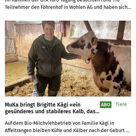
Teilnehmer den Föhrenhof in Wohlen AG und haben sich 
zu aktuellen Themen rund um die Haltung, Fütterung und 
Tiergesundheit in der Grossviehmast ausgetauscht.
MuKa bringt Brigitte Kägi «ein
Tiere
ABO
gesünderes und stabileres Kalb, das
mehr an Gewicht zulegt»
Auf dem Bio-Milchviehbetrieb von Familie Kägi in 
Affeltrangen bleiben Kühe und Kälber nach der Geburt 