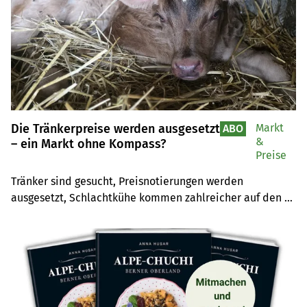
Die Tränkerpreise werden ausgesetzt
Markt
ABO
&
– ein Markt ohne Kompass?
Preise
Tränker sind gesucht, Preisnotierungen werden 
ausgesetzt, Schlachtkühe kommen zahlreicher auf den 
Markt und die Milch fliesst in Rekordmengen. Ein Blick in 
die Widersprüche des Schweizer Rindviehmarktes und 
was der Weltmarkt damit zu tun hat.