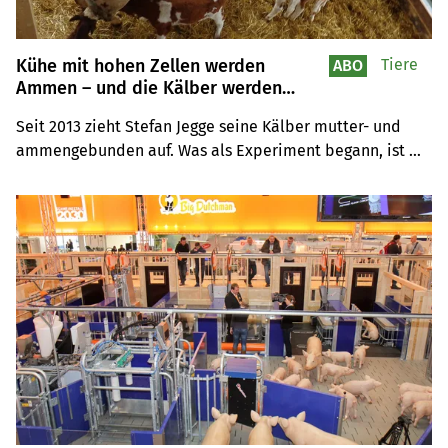
Kühe mit hohen Zellen werden
Tiere
ABO
Ammen – und die Kälber werden
gesünder
Seit 2013 zieht Stefan Jegge seine Kälber mutter- und 
ammengebunden auf. Was als Experiment begann, ist 
heute ein tragendes Element seines Antibiotika-
minimierten Betriebssystems. Und es löst ein Problem, 
das viele Betriebe kennen, ohne es so zu benennen.