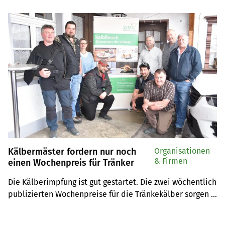
zunächst zusammen. Seit 2018 setzt der Betrieb auf 
muttergebundene Kälberaufzucht (MuKa). Das System 
beeinflusst Arbeitsabläufe, Tiergesundheit und 
Milchmenge – und hat sich für die Bauernfamilie 
bewährt.
Kälbermäster fordern nur noch
Organisationen
& Firmen
einen Wochenpreis für Tränker
Die Kälberimpfung ist gut gestartet. Die zwei wöchentlich 
publizierten Wochenpreise für die Tränkekälber sorgen 
hingegen für Diskussionen.