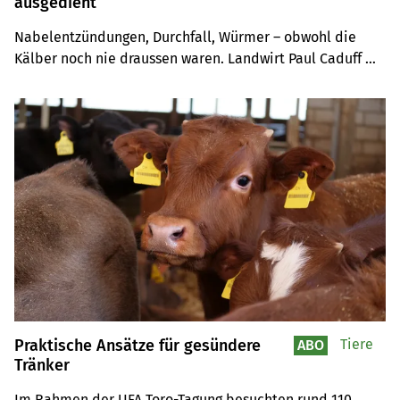
ausgedient
Nabelentzündungen, Durchfall, Würmer – obwohl die 
Kälber noch nie draussen waren. Landwirt Paul Caduff 
suchte jahrelang nach der Ursache. Die Lösung kam über 
das Tränkewasser.
Praktische Ansätze für gesündere
Tiere
ABO
Tränker
Im Rahmen der UFA Toro-Tagung besuchten rund 110 