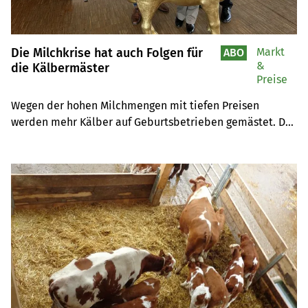
Die Milchkrise hat auch Folgen für
Markt
ABO
&
die Kälbermäster
Preise
Wegen der hohen Milchmengen mit tiefen Preisen 
werden mehr Kälber auf Geburtsbetrieben gemästet. Das 
spüren die professionellen Mäster. Die Tränker sind 
knapp und teuer. Die Kalbfleischpreise sind hoch, es wird 
immer weniger konsumiert.