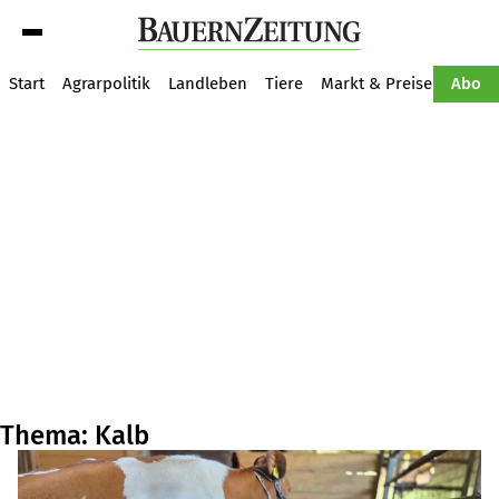
Suche
Start
Agrarpolitik
Landleben
Tiere
Markt & Preise
Pflan
Abo
Thema: Kalb