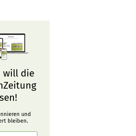
 will die
nZeitung
sen!
onnieren und
ert bleiben.