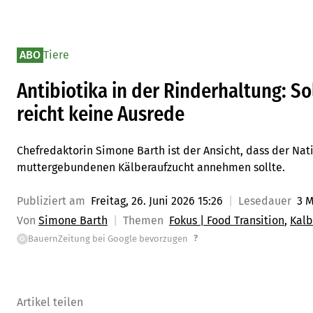
ABO
Tiere
Antibiotika in der Rinderhaltung: So
reicht keine Ausrede
Chefredaktorin Simone Barth ist der Ansicht, dass der Nat
muttergebundenen Kälberaufzucht annehmen sollte.
Publiziert am
Freitag, 26. Juni 2026 15:26
Lesedauer
3 
Von
Simone Barth
Themen
Fokus | Food Transition
Kalb
?
BauernZeitung bei Google bevorzugen
G
Artikel teilen