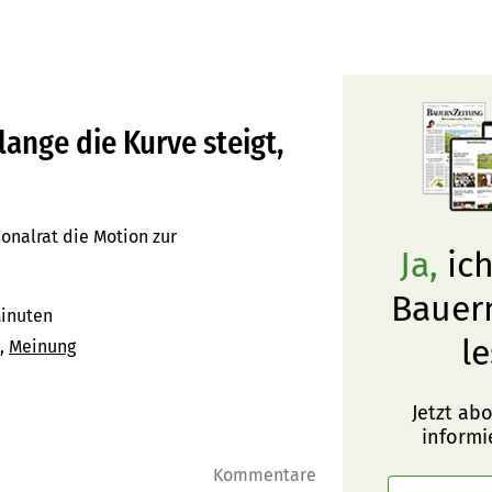
lange die Kurve steigt,
ionalrat die Motion zur
Ja,
ich
Bauer
Minuten
le
Meinung
Jetzt ab
informi
Kommentare