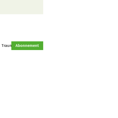
Traumtraktor
Abonnement
Hof-Management
Jahresserie