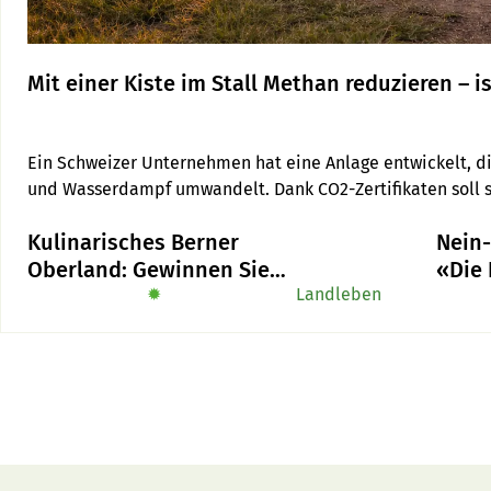
Mit einer Kiste im Stall Methan reduzieren – i
Ein Schweizer Unternehmen hat eine Anlage entwickelt, di
und Wasserdampf umwandelt. Dank CO2-Zertifikaten soll si
Kulinarisches Berner
Nein
Oberland: Gewinnen Sie
«Die
das Buch «Alpe-Chuchi»
✹
Landleben
Initi
mehr,
kann