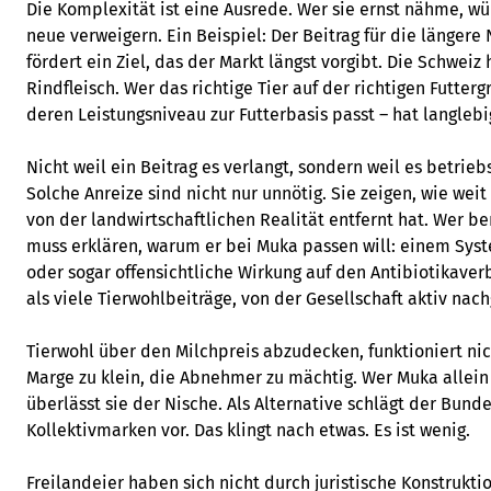
Die Komplexität ist eine Ausrede. Wer sie ernst nähme, wü
neue verweigern. Ein Beispiel: Der Beitrag für die länger
fördert ein Ziel, das der Markt längst vorgibt. Die Schweiz
Rindfleisch. Wer das richtige Tier auf der richtigen Futter
deren Leistungsniveau zur Futterbasis passt – hat langleb
Nicht weil ein Beitrag es verlangt, sondern weil es betriebs
Solche Anreize sind nicht nur unnötig. Sie zeigen, wie wei
von der landwirtschaftlichen Realität entfernt hat. Wer be
muss erklären, warum er bei Muka passen will: einem Sys
oder sogar offensichtliche Wirkung auf den Antibiotikaver
als viele Tierwohlbeiträge, von der Gesellschaft aktiv nach
Tierwohl über den Milchpreis abzudecken, funktioniert nich
Marge zu klein, die Abnehmer zu mächtig. Wer Muka allein
überlässt sie der Nische. Als Alternative schlägt der Bun
Kollektivmarken vor. Das klingt nach etwas. Es ist wenig.
Freilandeier haben sich nicht durch juristische Konstrukti