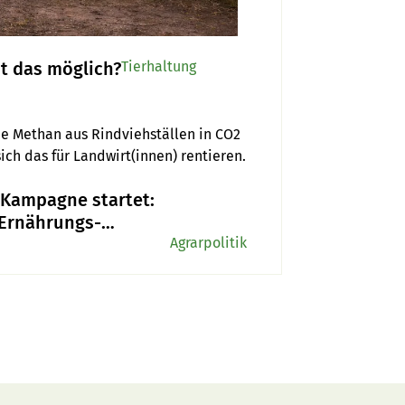
st das möglich?
Tierhaltung
e Methan aus Rindviehställen in CO2 
ch das für Landwirt(innen) rentieren.
-Kampagne startet:
 Ernährungs-
ative verspricht
Agrarpolitik
 als sie halten
»