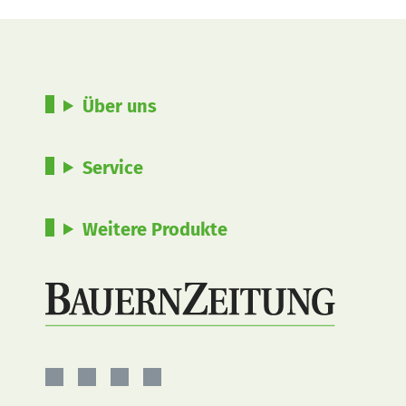
Über uns
Service
Weitere Produkte
BauernZeitung
BauernZeitung
BauernZeitung
BauernZeitung
auf
auf
auf
auf