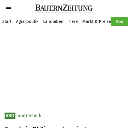
Suche
Start
Agrarpolitik
Landleben
Tiere
Markt & Preise
Pflan
Abo
ABO
Landtechnik