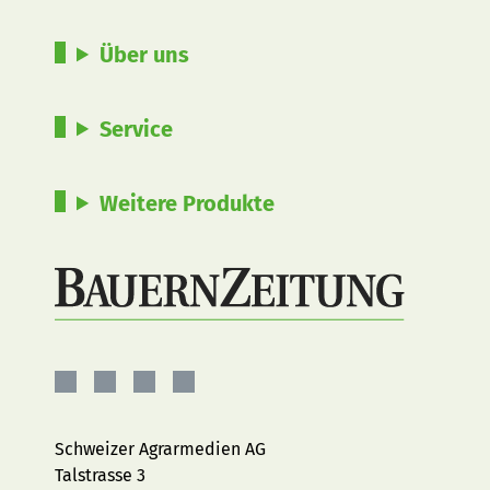
Über uns
Service
Weitere Produkte
BauernZeitung
BauernZeitung
BauernZeitung
BauernZeitung
auf
auf
auf
auf
Facebook
Instagram
YouTube
LinkedIn
Schweizer Agrarmedien AG
Talstrasse 3