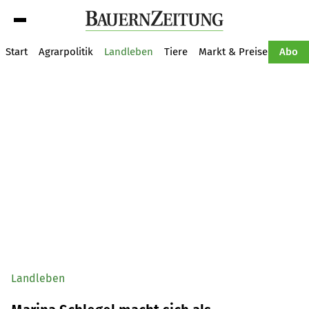
Suche
Start
Agrarpolitik
Landleben
Tiere
Markt & Preise
Pflan
Abo
Landleben