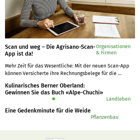
Scan und weg – Die Agrisano-Scan-
Organisationen
& Firmen
App ist da!
Mehr Zeit für das Wesentliche: Mit der neuen Scan-App 
können Versicherte ihre Rechnungsbelege für die 
Krankenkasse ab sofort schnell und unkompliziert digital 
Kulinarisches Berner Oberland:
einreichen.
Gewinnen Sie das Buch «Alpe-Chuchi»
✹
Landleben
Eine Gedenkminute für die Weide
Pflanzenbau