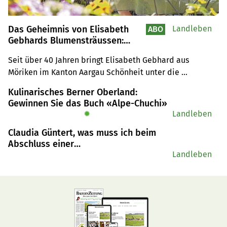
Das Geheimnis von Elisabeth
Landleben
ABO
Gebhards Blumensträussen:
«Zehn Prozent ist Technik, der
Seit über 40 Jahren bringt Elisabeth Gebhard aus 
Rest ist Freude»
Möriken im Kanton Aargau Schönheit unter die 
Menschen. Als junge Bäuerin begann sie mit dem Verkauf 
Kulinarisches Berner Oberland:
von Blumensträussen. Auch heute noch fährt die 69-
Gewinnen Sie das Buch «Alpe-Chuchi»
Jährige zusammen mit ihrem Ehemann auf den 
✹
Landleben
Wochenmarkt.
Claudia Güntert, was muss ich beim
Abschluss einer
Spitalzusatzversicherung beachten?
Landleben