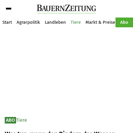
Suche
Start
Agrarpolitik
Landleben
Tiere
Markt & Preise
Pflan
Abo
ABO
Tiere