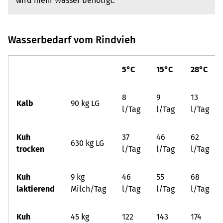
wird mehr Wasser benötigt.
Wasserbedarf vom Rindvieh
5°C
15°C
28°C
8
9
13
Kalb
90 kg LG
l/Tag
l/Tag
l/Tag
Kuh
37
46
62
630 kg LG
trocken
l/Tag
l/Tag
l/Tag
Kuh
9 kg
46
55
68
laktierend
Milch/Tag
l/Tag
l/Tag
l/Tag
Kuh
45 kg
122
143
174