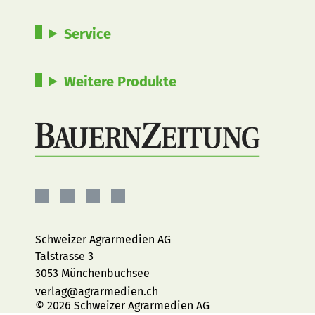
Service
Weitere Produkte
BauernZeitung
BauernZeitung
BauernZeitung
BauernZeitung
auf
auf
auf
auf
Facebook
Instagram
YouTube
LinkedIn
Schweizer Agrarmedien AG
Talstrasse 3
3053 Münchenbuchsee
verlag@agrarmedien.ch
© 2026 Schweizer Agrarmedien AG